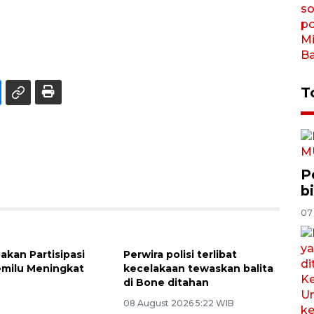
T
P
b
07
akan Partisipasi
Perwira polisi terlibat
emilu Meningkat
kecelakaan tewaskan balita
di Bone ditahan
u
08 August 2026 5:22 WIB