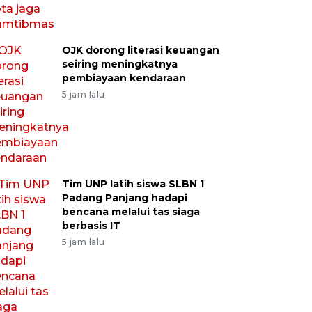
OJK dorong literasi keuangan
seiring meningkatnya
pembiayaan kendaraan
5 jam lalu
Tim UNP latih siswa SLBN 1
Padang Panjang hadapi
bencana melalui tas siaga
berbasis IT
5 jam lalu