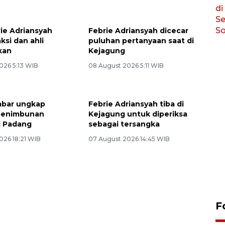
ie Adriansyah
Febrie Adriansyah dicecar
ksi dan ahli
puluhan pertanyaan saat di
kan
Kejagung
026 5:13 WIB
08 August 2026 5:11 WIB
mbar ungkap
Febrie Adriansyah tiba di
 penimbunan
Kejagung untuk diperiksa
di Padang
sebagai tersangka
026 18:21 WIB
07 August 2026 14:45 WIB
Penggantian konstruksi jalan
Lintas Sumatera di Sumbar
F
05 August 2026 10:35 WIB