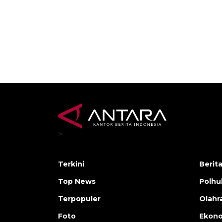
>
Terkini
Berit
Top News
Polh
Terpopuler
Olahr
Foto
Ekono