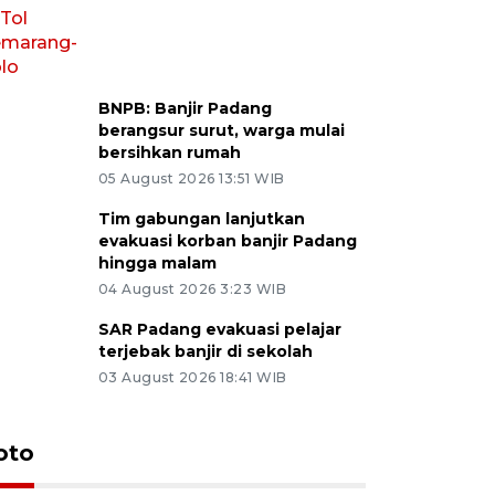
BNPB: Banjir Padang
berangsur surut, warga mulai
bersihkan rumah
05 August 2026 13:51 WIB
Tim gabungan lanjutkan
evakuasi korban banjir Padang
hingga malam
04 August 2026 3:23 WIB
SAR Padang evakuasi pelajar
terjebak banjir di sekolah
03 August 2026 18:41 WIB
Kedatangan KRI Teluk
Pameran 
oto
Kendari di Padang
di Padan
08 August 2026 10:21 WIB
06 August 202