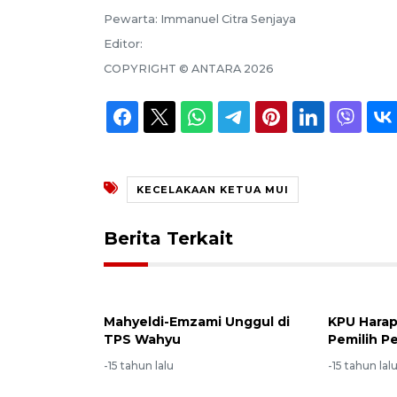
Pewarta:
Immanuel Citra Senjaya
Editor:
COPYRIGHT ©
ANTARA
2026
KECELAKAAN KETUA MUI
Berita Terkait
Mahyeldi-Emzami Unggul di
KPU Harap
TPS Wahyu
Pemilih P
-15 tahun lalu
-15 tahun lal