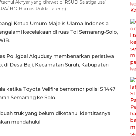
achul Akhyar yang dirawat di RSUD Salatiga usai
NTARA/ HO-Humas Polda Jateng)
pangi Ketua Umum Majelis Ulama Indonesia
engalami kecelakaan di ruas Tol Semarang-Solo,
WIB.
 Pol.Igbal Alqudusy membenarkan peristiwa
, di Desa Beji, Kecamatan Suruh, Kabupaten
a ketika Toyota Vellfire bernomor polisi S 1447
arah Semarang ke Solo.
sebuah truk yang belum diketahui identitasnya
kan mendahului.