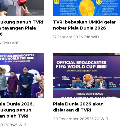
ukung penuh TVRI
TVRI bebaskan UMKM gelar
 tayangan Piala
nobar Piala Dunia 2026
26
17 January 2026 7:16 WIB
 13:50 WIB
ala Dunia 2026,
Piala Dunia 2026 akan
ukung penuh
disiarkan di TVRI
n oleh TVRI
29 December 2025 16:20 WIB
2026 19:45 WIB