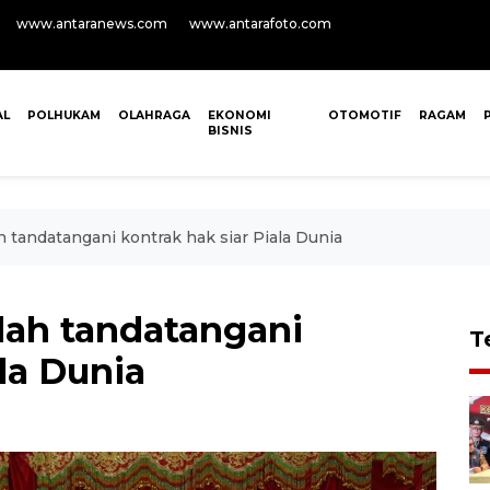
www.antaranews.com
www.antarafoto.com
AL
POLHUKAM
OLAHRAGA
EKONOMI
OTOMOTIF
RAGAM
BISNIS
h tandatangani kontrak hak siar Piala Dunia
dah tandatangani
T
ala Dunia