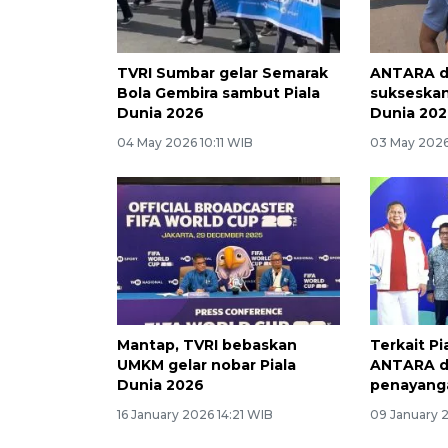
TVRI Sumbar gelar Semarak
ANTARA d
Bola Gembira sambut Piala
sukseskan
Dunia 2026
Dunia 20
04 May 2026 10:11 WIB
03 May 2026
Mantap, TVRI bebaskan
Terkait Pi
UMKM gelar nobar Piala
ANTARA d
Dunia 2026
penayanga
16 January 2026 14:21 WIB
09 January 