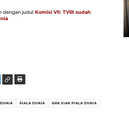
Penyelesaian pembentukan
m dengan judul:
Komisi VII: TVRI sudah
Kopdes Merah Putih di
unia
Sumbar
05 August 2026 10:33 WIB
 DUNIA
PIALA DUNIA
HAK SIAR PIALA DUNIA