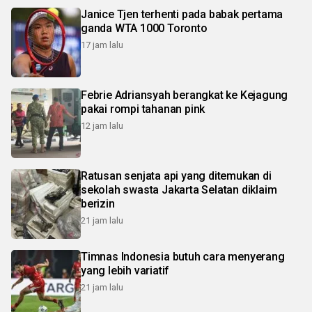
Janice Tjen terhenti pada babak pertama
ganda WTA 1000 Toronto
17 jam lalu
Febrie Adriansyah berangkat ke Kejagung
pakai rompi tahanan pink
12 jam lalu
Ratusan senjata api yang ditemukan di
sekolah swasta Jakarta Selatan diklaim
berizin
21 jam lalu
Timnas Indonesia butuh cara menyerang
yang lebih variatif
21 jam lalu