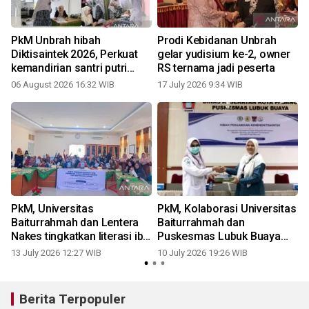
PkM Unbrah hibah
Prodi Kebidanan Unbrah
Diktisaintek 2026, Perkuat
gelar yudisium ke-2, owner
a
kemandirian santri putri
RS ternama jadi peserta
melalui reaktivasi UKS dan
06 August 2026 16:32 WIB
17 July 2026 9:34 WIB
0
g
edukasi kesehatan
reproduksi serta higiene
perorangan pascabanjir di
Padang
PkM, Universitas
PkM, Kolaborasi Universitas
Baiturrahmah dan Lentera
Baiturrahmah dan
Nakes tingkatkan literasi ibu
Puskesmas Lubuk Buaya
posyandu tentang
Padang tingkatkan
13 July 2026 12:27 WIB
10 July 2026 19:26 WIB
2
penggunaan antibiotik
kompetensi kader Posyandu
ILP
Berita Terpopuler