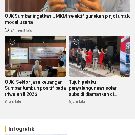
OJK Sumbar ingatkan UMKM selektif gunakan pinjol untuk
modal usaha
21 menit lalu
OJK: Sektor jasa keuangan
Tujuh pelaku
Sumbar tumbuh positif pada
penyalahgunaan solar
triwulan II 2026
subsidi diamankan di
Sumbar
3 jam lalu
5 jam lalu
Infografik