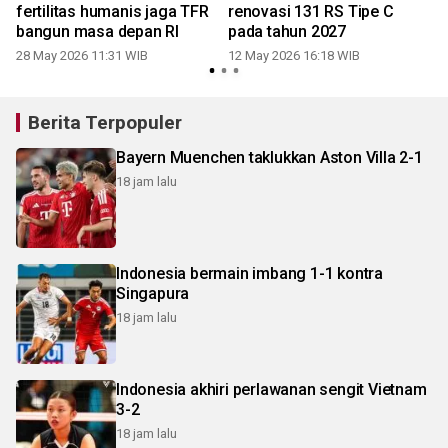
fertilitas humanis jaga TFR
renovasi 131 RS Tipe C
bangun masa depan RI
pada tahun 2027
28 May 2026 11:31 WIB
12 May 2026 16:18 WIB
3
Berita Terpopuler
Bayern Muenchen taklukkan Aston Villa 2-1
18 jam lalu
Indonesia bermain imbang 1-1 kontra
Singapura
18 jam lalu
Indonesia akhiri perlawanan sengit Vietnam
3-2
18 jam lalu