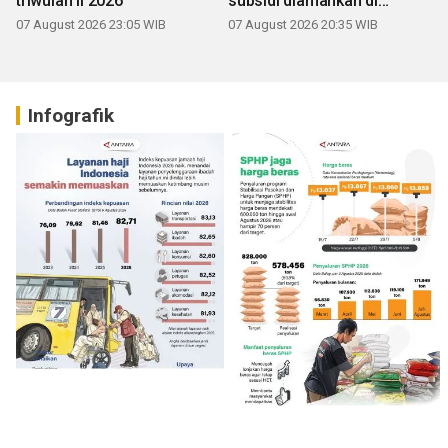
triwulan II 2026
subsidi diamankan di
Sumbar
07 August 2026 23:05 WIB
07 August 2026 20:35 WIB
Infografik