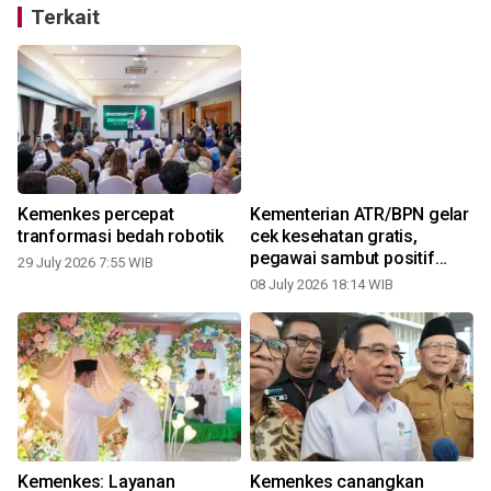
Terkait
Kemenkes percepat
Kementerian ATR/BPN gelar
tranformasi bedah robotik
cek kesehatan gratis,
pegawai sambut positif
29 July 2026 7:55 WIB
untuk deteksi dini penyakit
08 July 2026 18:14 WIB
Kemenkes: Layanan
Kemenkes canangkan