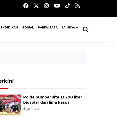
PENDIDIKAN
SOSIAL
PARIWISATA
LAINNYA
erkini
Polda Sumbar sita 13.298 liter
biosolar dari lima kasus
8 jam lalu