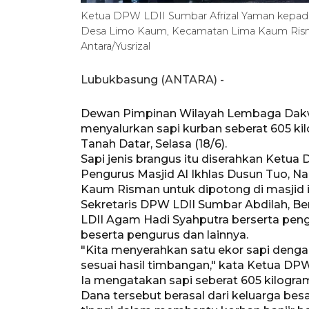
Ketua DPW LDII Sumbar Afrizal Yaman kepada 
Desa Limo Kaum, Kecamatan Lima Kaum Risman 
Antara/Yusrizal
Lubukbasung (ANTARA) -
Dewan Pimpinan Wilayah Lembaga Dakwa
menyalurkan sapi kurban seberat 605 ki
Tanah Datar, Selasa (18/6).
Sapi jenis brangus itu diserahkan Ketu
Pengurus Masjid Al Ikhlas Dusun Tuo, 
Kaum Risman untuk dipotong di masjid it
Sekretaris DPW LDII Sumbar Abdilah, B
LDII Agam Hadi Syahputra berserta peng
beserta pengurus dan lainnya.
"Kita menyerahkan satu ekor sapi denga
sesuai hasil timbangan," kata Ketua DPW 
Ia mengatakan sapi seberat 605 kilogra
Dana tersebut berasal dari keluarga be