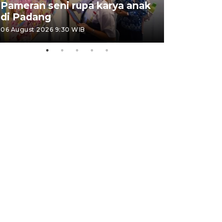
Pameran seni rupa karya anak
Dampak b
di Padang
Padang
06 August 2026 9:30 WIB
05 August 202