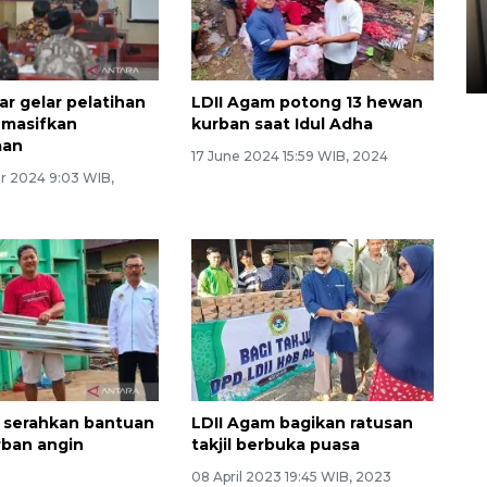
Kopdes Merah Putih di
Sumbar
05 August 2026 10:33 WIB
ar gelar pelatihan
LDII Agam potong 13 hewan
k masifkan
kurban saat Idul Adha
aan
17 June 2024 15:59 WIB, 2024
 2024 9:03 WIB,
 serahkan bantuan
LDII Agam bagikan ratusan
rban angin
takjil berbuka puasa
08 April 2023 19:45 WIB, 2023