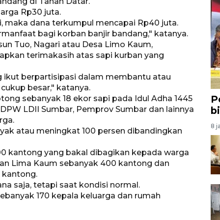
andang di Tanah Datar.
arga Rp30 juta.
, maka dana terkumpul mencapai Rp40 juta.
anfaat bagi korban banjir bandang," katanya.
sun Tuo, Nagari atau Desa Limo Kaum,
kan terimakasih atas sapi kurban yang
 ikut berpartisipasi dalam membantu atau
cukup besar," katanya.
P
ong sebanyak 18 ekor sapi pada Idul Adha 1445
ari DPW LDII Sumbar, Pemprov Sumbar dan lainnya
b
rga.
8 j
yak atau meningkat 100 persen dibandingkan
00 kantong yang bakal dibagikan kepada warga
tan Lima Kaum sebanyak 400 kantong dan
0 kantong.
na saja, tetapi saat kondisi normal.
sebanyak 170 kepala keluarga dan rumah