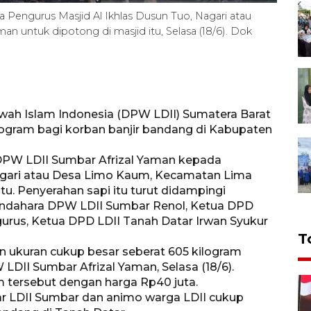
Pengurus Masjid Al Ikhlas Dusun Tuo, Nagari atau
untuk dipotong di masjid itu, Selasa (18/6). Dok
h Islam Indonesia (DPW LDII) Sumatera Barat
logram bagi korban banjir bandang di Kabupaten
a DPW LDII Sumbar Afrizal Yaman kepada
Nagari atau Desa Limo Kaum, Kecamatan Lima
u. Penyerahan sapi itu turut didampingi
endahara DPW LDII Sumbar Renol, Ketua DPD
urus, Ketua DPD LDII Tanah Datar Irwan Syukur
T
n ukuran cukup besar seberat 605 kilogram
LDII Sumbar Afrizal Yaman, Selasa (18/6).
m tersebut dengan harga Rp40 juta.
sar LDII Sumbar dan animo warga LDII cukup