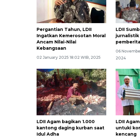
Pergantian Tahun, LDII
LDII Sumb
Ingatkan Kemerosotan Moral
jurnalisti
Ancam Nilai-Nilai
pemberit
Kebangsaan
06 November
02 January 2025 18:02 WIB, 2025
2024
LDII Agam bagikan 1.000
LDII Agam
kantong daging kurban saat
untuki ko
Idul Adha
kencang