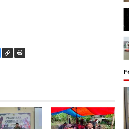
F
Penyelesaian pembentukan