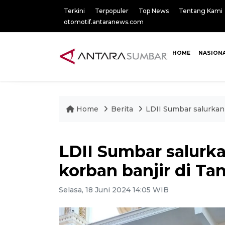
Terkini
Terpopuler
Top News
Tentang Kami
otomotif.antaranews.com
HOME
NASION
Home
Berita
LDII Sumbar salurkan 
LDII Sumbar salurka
korban banjir di Ta
Selasa, 18 Juni 2024 14:05 WIB