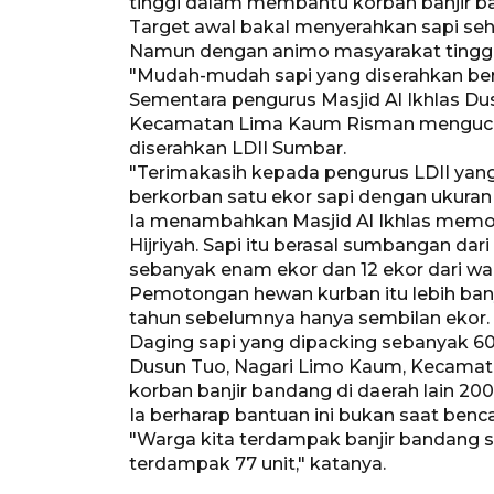
tinggi dalam membantu korban banjir b
Target awal bakal menyerahkan sapi seh
Namun dengan animo masyarakat tinggi
"Mudah-mudah sapi yang diserahkan berm
Sementara pengurus Masjid Al Ikhlas Du
Kecamatan Lima Kaum Risman mengucap
diserahkan LDII Sumbar.
"Terimakasih kepada pengurus LDII yang
berkorban satu ekor sapi dengan ukuran 
Ia menambahkan Masjid Al Ikhlas memot
Hijriyah. Sapi itu berasal sumbangan d
sebanyak enam ekor dan 12 ekor dari wa
Pemotongan hewan kurban itu lebih ban
tahun sebelumnya hanya sembilan ekor.
Daging sapi yang dipacking sebanyak 6
Dusun Tuo, Nagari Limo Kaum, Kecama
korban banjir bandang di daerah lain 20
Ia berharap bantuan ini bukan saat benca
"Warga kita terdampak banjir bandang 
terdampak 77 unit," katanya.