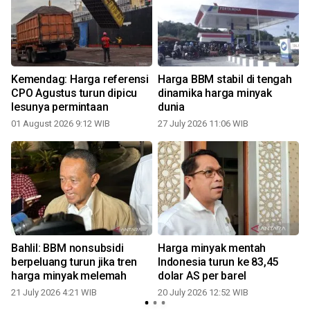
Kemendag: Harga referensi
Harga BBM stabil di tengah
CPO Agustus turun dipicu
dinamika harga minyak
lesunya permintaan
dunia
01 August 2026 9:12 WIB
27 July 2026 11:06 WIB
Bahlil: BBM nonsubsidi
Harga minyak mentah
berpeluang turun jika tren
Indonesia turun ke 83,45
harga minyak melemah
dolar AS per barel
21 July 2026 4:21 WIB
20 July 2026 12:52 WIB