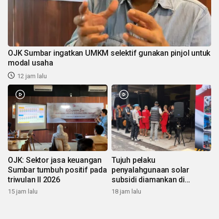
OJK Sumbar ingatkan UMKM selektif gunakan pinjol untuk
modal usaha
12 jam lalu
OJK: Sektor jasa keuangan
Tujuh pelaku
Sumbar tumbuh positif pada
penyalahgunaan solar
triwulan II 2026
subsidi diamankan di
Sumbar
15 jam lalu
18 jam lalu