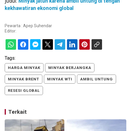
judul:
Minyak jatuh karena ambil untung di tengah
kekhawatiran ekonomi global
Pewarta : Apep Suhendar
Editor:
Tags:
HARGA MINYAK
MINYAK BERJANGKA
MINYAK BRENT
MINYAK WTI
AMBIL UNTUNG
RESESI GLOBAL
Terkait