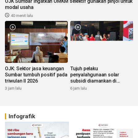
OJK Sumbar ingatkan UMKM selektif gunakan pinjol untuk
modal usaha
40 menit lalu
OJK: Sektor jasa keuangan
Tujuh pelaku
Sumbar tumbuh positif pada
penyalahgunaan solar
triwulan II 2026
subsidi diamankan di
Sumbar
3 jam lalu
6 jam lalu
Infografik