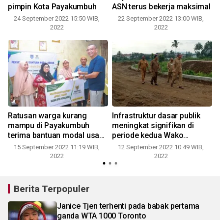
pimpin Kota Payakumbuh
ASN terus bekerja maksimal
24 September 2022 15:50 WIB,
22 September 2022 13:00 WIB,
2022
2022
Ratusan warga kurang
Infrastruktur dasar publik
n
mampu di Payakumbuh
meningkat signifikan di
terima bantuan modal usaha
periode kedua Wako
dari Baznas
Payakumbuh Riza Falepi
15 September 2022 11:19 WIB,
12 September 2022 10:49 WIB,
2022
2022
Berita Terpopuler
Janice Tjen terhenti pada babak pertama
ganda WTA 1000 Toronto