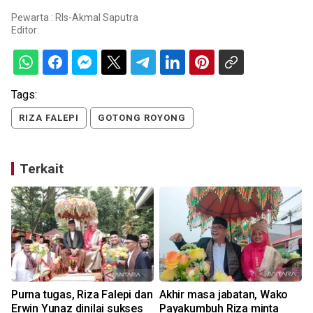
Pewarta : Rls-Akmal Saputra
Editor:
Tags:
RIZA FALEPI
GOTONG ROYONG
Terkait
Purna tugas, Riza Falepi dan
Akhir masa jabatan, Wako
Erwin Yunaz dinilai sukses
Payakumbuh Riza minta