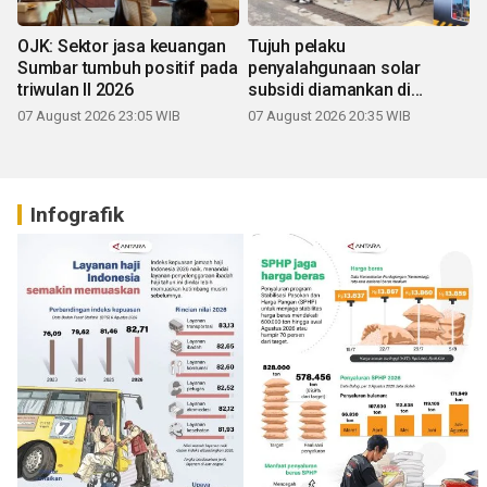
OJK: Sektor jasa keuangan
Tujuh pelaku
Sumbar tumbuh positif pada
penyalahgunaan solar
triwulan II 2026
subsidi diamankan di
Sumbar
07 August 2026 23:05 WIB
07 August 2026 20:35 WIB
Infografik