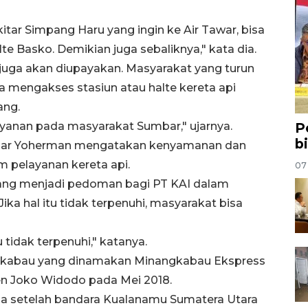
tar Simpang Haru yang ingin ke Air Tawar, bisa
te Basko. Demikian juga sebaliknya," kata dia.
 juga akan diupayakan. Masyarakat yang turun
a mengakses stasiun atau halte kereta api
ang.
ayanan pada masyarakat Sumbar," ujarnya.
P
b
mbar Yoherman mengatakan kenyamanan dan
 pelayanan kereta api.
07
yang menjadi pedoman bagi PT KAI dalam
a hal itu tidak terpenuhi, masyarakat bisa
u tidak terpenuhi," katanya.
angkabau yang dinamakan Minangkabau Ekspress
n Joko Widodo pada Mei 2018.
esia setelah bandara Kualanamu Sumatera Utara