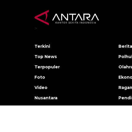
>
Terkini
Berit
Top News
Polh
Terpopuler
Olahr
Foto
Ekono
Video
Raga
Nusantara
Pendi
Copyright © ANTARA