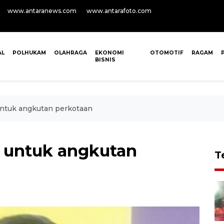
www.antaranews.com
www.antarafoto.com
AL
POLHUKAM
OLAHRAGA
EKONOMI
OTOMOTIF
RAGAM
BISNIS
untuk angkutan perkotaan
a untuk angkutan
T