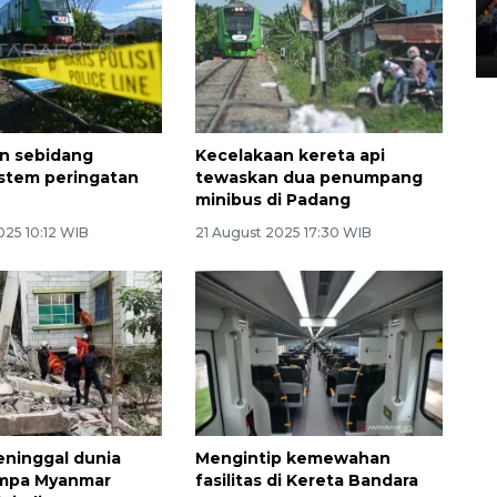
Lintas Sumatera di Sumbar
05 August 2026 10:35 WIB
an sebidang
Kecelakaan kereta api
stem peringatan
tewaskan dua penumpang
minibus di Padang
025 10:12 WIB
21 August 2025 17:30 WIB
ninggal dunia
Mengintip kemewahan
empa Myanmar
fasilitas di Kereta Bandara