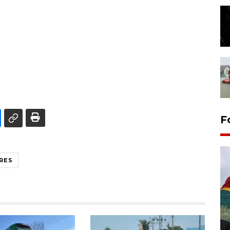
F
RES
Penggantian konstruksi jalan