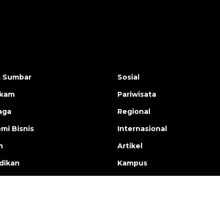
a Sumbar
Sosial
ukam
Pariwisata
aga
Regional
mi Bisnis
Internasional
m
Artikel
dikan
Kampus