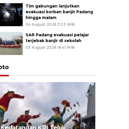
Tim gabungan lanjutkan
evakuasi korban banjir Padang
hingga malam
04 August 2026 3:23 WIB
SAR Padang evakuasi pelajar
terjebak banjir di sekolah
03 August 2026 18:41 WIB
oto
Kedatangan KRI Teluk
Pameran 