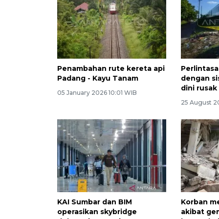
Penambahan rute kereta api
Perlintas
Padang - Kayu Tanam
dengan si
dini rusak
05 January 2026 10:01 WIB
25 August 2
KAI Sumbar dan BIM
Korban me
operasikan skybridge
akibat g