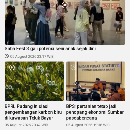
Saba Fest 3 gali potensi seni anak sejak dini
05 August 2026 23:17 WIB
BPRL Padang Inisiasi
BPS: pertanian tetap jadi
pengembangan karbon biru
penopang ekonomi Sumbar
di kawasan Teluk Bayur
pascabencana
05 August 2026 20:42 WIB
05 August 2026 19:36 WIB