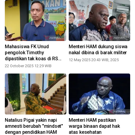
Mahasiswa FK Unud
Menteri HAM dukung siswa
pengolok Timothy
nakal dibina di barak militer
dipastikan tak koas di RS
12 May 2025 20:43 WIB, 2025
Ngoerah
22 October 2025 12:29 WIB
Natalius Pigai yakin napi
Menteri HAM pastikan
amnesti berubah "mindset"
warga binaan dapat hak
i
dengan pendidikan HAM
atas kesehatan