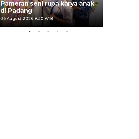
Pameran seni rupa karya anak
Dampak b
di Padang
Padang
06 August 2026 9:30 WIB
05 August 202