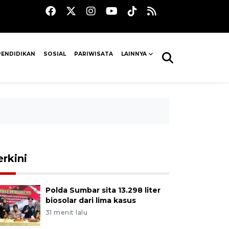
PENDIDIKAN
SOSIAL
PARIWISATA
LAINNYA
erkini
Polda Sumbar sita 13.298 liter
biosolar dari lima kasus
31 menit lalu