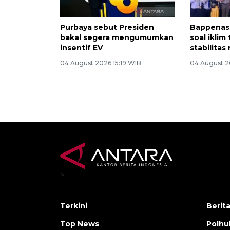
Purbaya sebut Presiden
Bappenas:
bakal segera mengumumkan
soal iklim
insentif EV
stabilitas
04 August 2026 15:19 WIB
04 August 2
>
Terkini
Berit
Top News
Polh