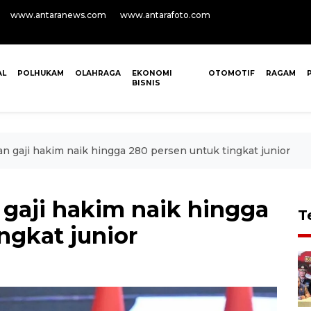
www.antaranews.com
www.antarafoto.com
AL
POLHUKAM
OLAHRAGA
EKONOMI
OTOMOTIF
RAGAM
BISNIS
gaji hakim naik hingga 280 persen untuk tingkat junior
aji hakim naik hingga
T
ngkat junior