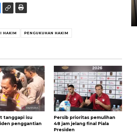
Kopdes Merah Putih di
Sumbar
05 August 2026 10:33 WIB
I HAKIM
PENGUKUHAN HAKIM
it tanggapi isu
Persib prioritas pemulihan
siden penggantian
48 jam jelang final Piala
Presiden