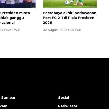
 Presiden minta
Persebaya akhiri perlawanan
 tidak ganggu
Port FC 2-1 di Piala Presiden
 nasional
2026
026 14:58 WIB
02 August 2026 4:25 WIB
a Sumbar
Sosial
ukam
Pariwisata