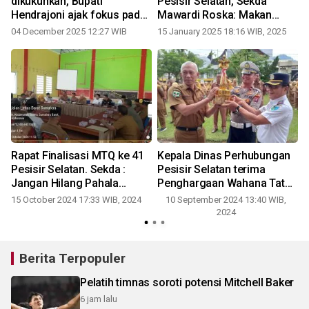
dikukuhkan, Bupati
Pesisir Selatan, Sekda
Hendrajoni ajak fokus pada
Mawardi Roska: Makan
prestasi
Bergizi Gratis Adalah
04 December 2025 12:27 WIB
15 January 2025 18:16 WIB, 2025
Prioritas Utama
Rapat Finalisasi MTQ ke 41
Kepala Dinas Perhubungan
Pesisir Selatan. Sekda :
Pesisir Selatan terima
Jangan Hilang Pahala
Penghargaan Wahana Tata
karena Piala
Nugraha
3
15 October 2024 17:33 WIB, 2024
10 September 2024 13:40 WIB,
0
2024
Berita Terpopuler
Pelatih timnas soroti potensi Mitchell Baker
6 jam lalu