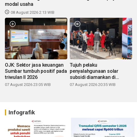
modal usaha
08 August 2026 2:13 WIB
OJK: Sektor jasa keuangan
Tujuh pelaku
Sumbar tumbuh positif pada
penyalahgunaan solar
triwulan II 2026
subsidi diamankan di
Sumbar
07 August 2026 23:05 WIB
07 August 2026 20:35 WIB
Infografik