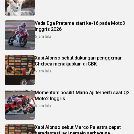
Veda Ega Pratama start ke-16 pada Moto3
Inggris 2026
6 jam lalu
Xabi Alonso sebut dukungan penggemar
Chelsea menakjubkan di GBK
6 jam lalu
Momentum positif Mario Aji terhenti saat Q2
Moto2 Inggris
6 jam lalu
Xabi Alonso sebut Marco Palestra cepat
beradaptasi jadi pemain serbaguna