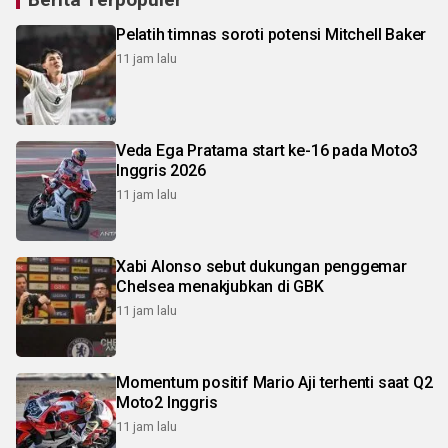
Pelatih timnas soroti potensi Mitchell Baker
11 jam lalu
Veda Ega Pratama start ke-16 pada Moto3
Inggris 2026
11 jam lalu
Xabi Alonso sebut dukungan penggemar
Chelsea menakjubkan di GBK
11 jam lalu
Momentum positif Mario Aji terhenti saat Q2
Moto2 Inggris
11 jam lalu