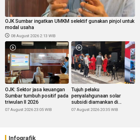
OJK Sumbar ingatkan UMKM selektif gunakan pinjol untuk
modal usaha
08 August 2026 2:13 WIB
OJK: Sektor jasa keuangan
Tujuh pelaku
Sumbar tumbuh positif pada
penyalahgunaan solar
triwulan II 2026
subsidi diamankan di
Sumbar
07 August 2026 23:05 WIB
07 August 2026 20:35 WIB
Infografik