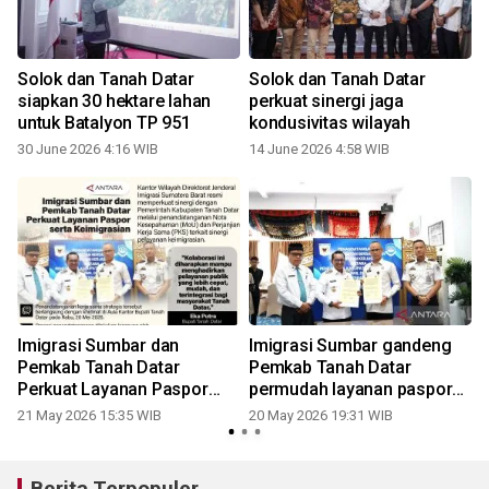
Solok dan Tanah Datar
Solok dan Tanah Datar
siapkan 30 hektare lahan
perkuat sinergi jaga
untuk Batalyon TP 951
kondusivitas wilayah
30 June 2026 4:16 WIB
14 June 2026 4:58 WIB
Imigrasi Sumbar dan
Imigrasi Sumbar gandeng
Pemkab Tanah Datar
Pemkab Tanah Datar
Perkuat Layanan Paspor
permudah layanan paspor
serta Keimigrasian
dan keimigrasian
21 May 2026 15:35 WIB
20 May 2026 19:31 WIB
Berita Terpopuler