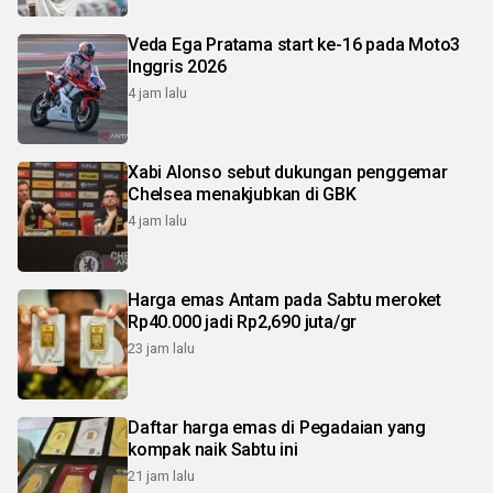
Veda Ega Pratama start ke-16 pada Moto3
Inggris 2026
4 jam lalu
Xabi Alonso sebut dukungan penggemar
Chelsea menakjubkan di GBK
4 jam lalu
Harga emas Antam pada Sabtu meroket
Rp40.000 jadi Rp2,690 juta/gr
23 jam lalu
Daftar harga emas di Pegadaian yang
kompak naik Sabtu ini
21 jam lalu