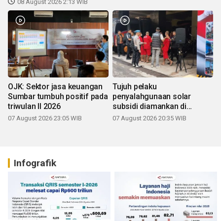
08 August 2026 2:13 WIB
OJK: Sektor jasa keuangan
Tujuh pelaku
Sumbar tumbuh positif pada
penyalahgunaan solar
triwulan II 2026
subsidi diamankan di
Sumbar
07 August 2026 23:05 WIB
07 August 2026 20:35 WIB
Infografik