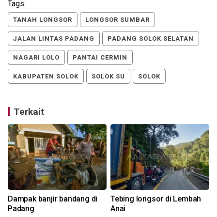
Tags:
TANAH LONGSOR
LONGSOR SUMBAR
JALAN LINTAS PADANG
PADANG SOLOK SELATAN
NAGARI LOLO
PANTAI CERMIN
KABUPATEN SOLOK
SOLOK SU
SOLOK
Terkait
Dampak banjir bandang di
Tebing longsor di Lembah
Padang
Anai