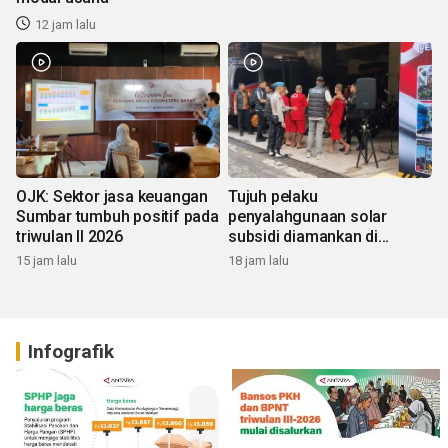
12 jam lalu
OJK: Sektor jasa keuangan
Tujuh pelaku
Sumbar tumbuh positif pada
penyalahgunaan solar
triwulan II 2026
subsidi diamankan di
Sumbar
15 jam lalu
18 jam lalu
Infografik