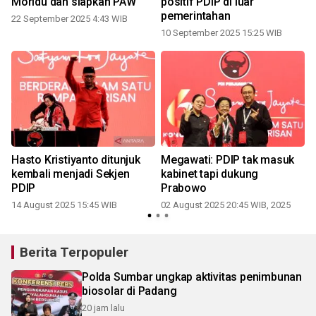
Moridu dan siapkan PAW
positif PDIP di luar
pemerintahan
22 September 2025 4:43 WIB
10 September 2025 15:25 WIB
Hasto Kristiyanto ditunjuk
Megawati: PDIP tak masuk
kembali menjadi Sekjen
kabinet tapi dukung
PDIP
Prabowo
14 August 2025 15:45 WIB
02 August 2025 20:45 WIB, 2025
2
Berita Terpopuler
Polda Sumbar ungkap aktivitas penimbunan
biosolar di Padang
20 jam lalu