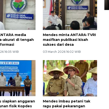
05 August 2026 10:33 WIB
ANTARA media
Mendes minta ANTARA-TVRI
a-akurat di tengah
masifkan publikasi kisah
nformasi
sukses dari desa
26 16:05 WIB
03 March 2026 16:02 WIB
 siapkan anggaran
Mendes imbau petani tak
nan fisik Kopdes
ragu pakai pekarangan