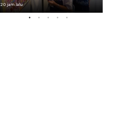
20 jam lalu
05 August 202