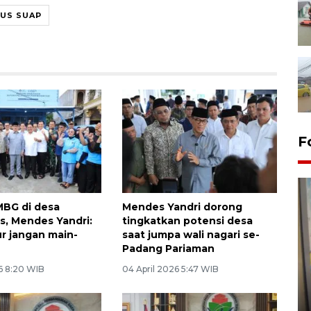
US SUAP
F
MBG di desa
Mendes Yandri dorong
as, Mendes Yandri:
tingkatkan potensi desa
ur jangan main-
saat jumpa wali nagari se-
Padang Pariaman
Penyelesaian pembentukan
6 8:20 WIB
04 April 2026 5:47 WIB
Kopdes Merah Putih di
Sumbar