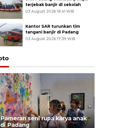
terjebak banjir di sekolah
03 August 2026 18:41 WIB
Kantor SAR turunkan tim
tangani banjir di Padang
03 August 2026 17:39 WIB
oto
Pameran seni rupa karya anak
Dampak b
di Padang
Padang