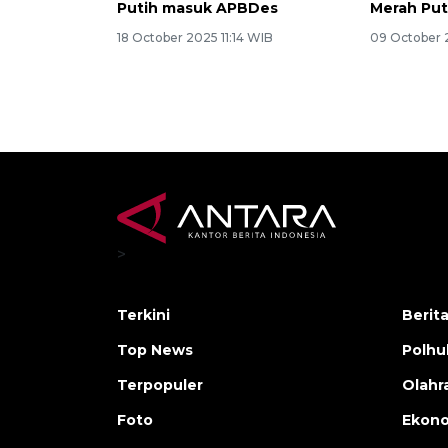
Putih masuk APBDes
Merah Put
18 October 2025 11:14 WIB
09 October 
>
Terkini
Berit
Top News
Polh
Terpopuler
Olahr
Foto
Ekono