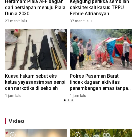
Herdman: Piala AFF bagian
Kejagung periksa sembilan
dari persiapan menuju Piala
saksi terkait kasus TPPU
Dunia 2030
Febrie Adriansyah
27 menit lalu
37 menit lalu
1
Kuasa hukum sebut eks
Polres Pasaman Barat
ketua yayasansimpan senpi
tindak dugaan aktivitas
dan narkotika di sekolah
penambangan emas tanpa
izin
1 jam lalu
1 jam lalu
2
Video