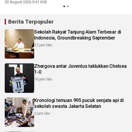
03 August 2026 9:41 WIB
2
Berita Terpopuler
Sekolah Rakyat Tanjung Alam Terbesar di
Indonesia, Groundbreaking September
12 jam lalu
Zhergova antar Juventus taklukkan Chelsea
1-0
16 jam lalu
Kronologi temuan 995 pucuk senjata api di
sekolah swasta Jakarta Selatan
3 jam lalu