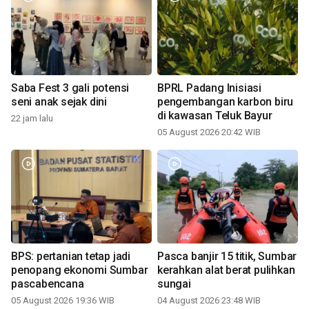
Saba Fest 3 gali potensi
BPRL Padang Inisiasi
seni anak sejak dini
pengembangan karbon biru
di kawasan Teluk Bayur
22 jam lalu
05 August 2026 20:42 WIB
BPS: pertanian tetap jadi
Pasca banjir 15 titik, Sumbar
penopang ekonomi Sumbar
kerahkan alat berat pulihkan
pascabencana
sungai
05 August 2026 19:36 WIB
04 August 2026 23:48 WIB