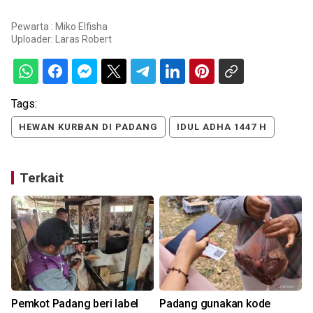
Pewarta : Miko Elfisha
Uploader:
Laras Robert
Tags:
HEWAN KURBAN DI PADANG
IDUL ADHA 1447 H
Terkait
Pemkot Padang beri label
Padang gunakan kode