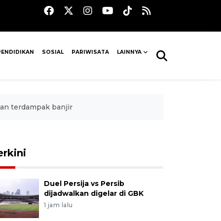
PENDIDIKAN
SOSIAL
PARIWISATA
LAINNYA
han terdampak banjir
erkini
Duel Persija vs Persib
dijadwalkan digelar di GBK
1 jam lalu