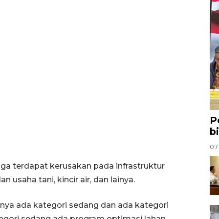
P
b
07
uga terdapat kerusakan pada infrastruktur
lan usaha tani, kincir air, dan lainya.
nnya ada kategori sedang dan ada kategori
ategori sedang ada program optimasi lahan