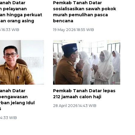
anah Datar
Pemkab Tanah Datar
n pelayanan
sosialisasikan sawah pokok
ian hingga perkuat
murah pemulihan pasca
an orang asing
bencana
 16:33 WIB
19 May 2026 18:55 WIB
anah Datar
Pemkab Tanah Datar lepas
 pengawasan
212 jamaah calon haji
ban jelang Idul
28 April 2026 14:43 WIB
6
14:33 WIB