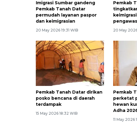
Imigrasi Sumbar gandeng
Pemkab T
Pemkab Tanah Datar
tingkatka
permudah layanan paspor
keimigras
dan keimigrasian
pengawas
20 May 2026 19:31 WIB
20 May 2026
Pemkab Tanah Datar dirikan
Pemkab T
posko bencana di daerah
perketat
terdampak
hewan kur
Adha 202
15 May 2026 18:32 WIB
11 May 2026 