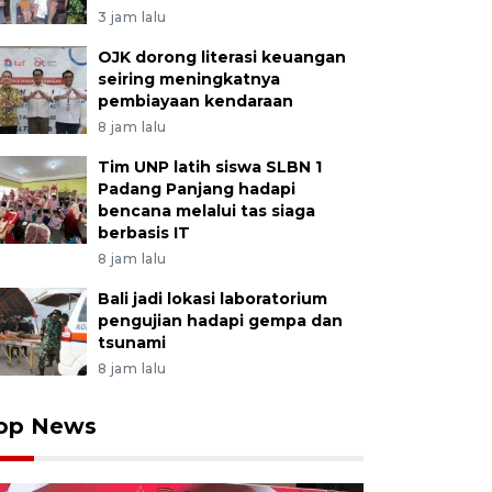
3 jam lalu
OJK dorong literasi keuangan
seiring meningkatnya
pembiayaan kendaraan
8 jam lalu
Tim UNP latih siswa SLBN 1
Padang Panjang hadapi
bencana melalui tas siaga
berbasis IT
8 jam lalu
Bali jadi lokasi laboratorium
pengujian hadapi gempa dan
tsunami
8 jam lalu
op News