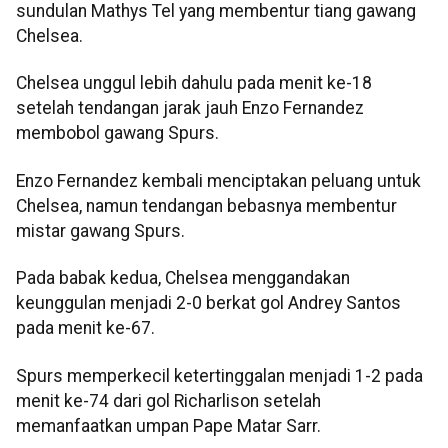
sundulan Mathys Tel yang membentur tiang gawang
Chelsea.
Chelsea unggul lebih dahulu pada menit ke-18
setelah tendangan jarak jauh Enzo Fernandez
membobol gawang Spurs.
Enzo Fernandez kembali menciptakan peluang untuk
Chelsea, namun tendangan bebasnya membentur
mistar gawang Spurs.
Pada babak kedua, Chelsea menggandakan
keunggulan menjadi 2-0 berkat gol Andrey Santos
pada menit ke-67.
Spurs memperkecil ketertinggalan menjadi 1-2 pada
menit ke-74 dari gol Richarlison setelah
memanfaatkan umpan Pape Matar Sarr.