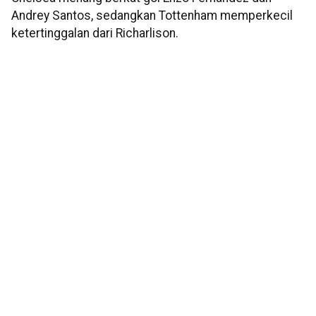
Andrey Santos, sedangkan Tottenham memperkecil
ketertinggalan dari Richarlison.