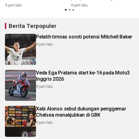
9 jam lalu
9 jam lalu
Berita Terpopuler
Pelatih timnas soroti potensi Mitchell Baker
9 jam lalu
Veda Ega Pratama start ke-16 pada Moto3
Inggris 2026
9 jam lalu
Xabi Alonso sebut dukungan penggemar
Chelsea menakjubkan di GBK
9 jam lalu