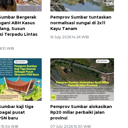
Sumbar Bergerak
Pemprov Sumbar tuntaskan
ngani ABH Kasus
normalisasi sungai di 2x11
dang, Susun
Kayu Tanam
si Terpadu Lintas
16 July 2026 14:26 WIB
 6:51 WIB
umbar kaji tiga
Pemprov Sumbar alokasikan
bagai pusat
Rp20 miliar perbaiki jalan
PSN baru
provinsi
 15:04 WIB
07 July 2026 15:30 WIB