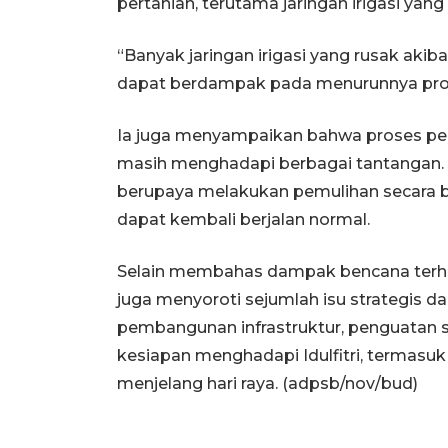
pertanian, terutama jaringan irigasi ya
“Banyak jaringan irigasi yang rusak akibat
dapat berdampak pada menurunnya produk
Ia juga menyampaikan bahwa proses pe
masih menghadapi berbagai tantangan. 
berupaya melakukan pemulihan secara b
dapat kembali berjalan normal.
Selain membahas dampak bencana terhad
juga menyoroti sejumlah isu strategis d
pembangunan infrastruktur, penguatan s
kesiapan menghadapi Idulfitri, termasu
menjelang hari raya. (adpsb/nov/bud)