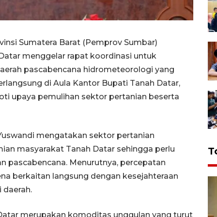
vinsi Sumatera Barat (Pemprov Sumbar)
atar menggelar rapat koordinasi untuk
erah pascabencana hidrometeorologi yang
rlangsung di Aula Kantor Bupati Tanah Datar,
oti upaya pemulihan sektor pertanian beserta
y Yuswandi mengatakan sektor pertanian
an masyarakat Tanah Datar sehingga perlu
T
han pascabencana. Menurutnya, percepatan
rena berkaitan langsung dengan kesejahteraan
 daerah.
 Datar merupakan komoditas unggulan yang turut