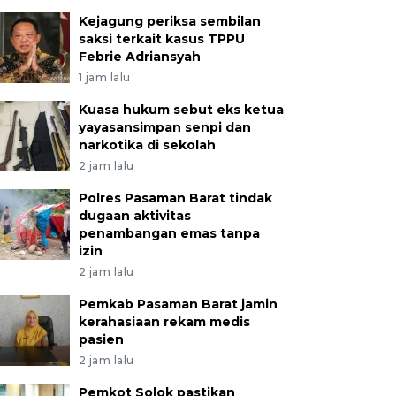
Kejagung periksa sembilan
saksi terkait kasus TPPU
Febrie Adriansyah
1 jam lalu
Kuasa hukum sebut eks ketua
yayasansimpan senpi dan
narkotika di sekolah
2 jam lalu
Polres Pasaman Barat tindak
dugaan aktivitas
penambangan emas tanpa
izin
2 jam lalu
Pemkab Pasaman Barat jamin
kerahasiaan rekam medis
pasien
2 jam lalu
Pemkot Solok pastikan