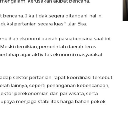
ng mengalami kerusakan akibat bencana.
Sumbar
05 August 2026 10:33 WIB
 bencana. Jika tidak segera ditangani, hal ini
si pertanian secara luas,” ujar Eka.
mulihan ekonomi daerah pascabencana saat ini
Meski demikian, pemerintah daerah terus
ertahap agar aktivitas ekonomi masyarakat
ap sektor pertanian, rapat koordinasi tersebut
aerah lainnya, seperti penanganan kebencanaan,
ektor perekonomian dan pariwisata, serta
k upaya menjaga stabilitas harga bahan pokok