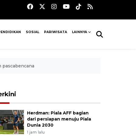
PENDIDIKAN
SOSIAL
PARIWISATA
LAINNYA
n pascabencana
erkini
Herdman: Piala AFF bagian
dari persiapan menuju Piala
Dunia 2030
1 jam lalu