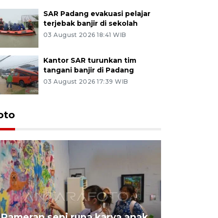
SAR Padang evakuasi pelajar
terjebak banjir di sekolah
03 August 2026 18:41 WIB
Kantor SAR turunkan tim
tangani banjir di Padang
03 August 2026 17:39 WIB
oto
Pameran seni rupa karya anak
Dampak b