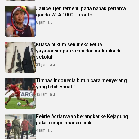
Janice Tjen terhenti pada babak pertama
ganda WTA 1000 Toronto
8 jam lalu
Kuasa hukum sebut eks ketua
yayasansimpan senpi dan narkotika di
sekolah
21 jam lalu
Timnas Indonesia butuh cara menyerang
yang lebih variatif
13 jam lalu
Febrie Adriansyah berangkat ke Kejagung
pakai rompi tahanan pink
4 jam lalu