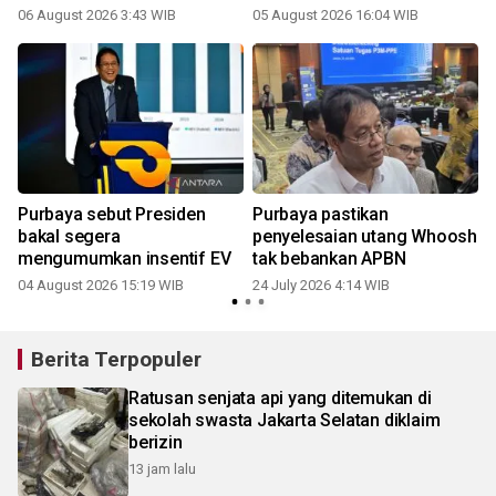
06 August 2026 3:43 WIB
05 August 2026 16:04 WIB
2
Purbaya sebut Presiden
Purbaya pastikan
bakal segera
penyelesaian utang Whoosh
mengumumkan insentif EV
tak bebankan APBN
04 August 2026 15:19 WIB
24 July 2026 4:14 WIB
2
Berita Terpopuler
Ratusan senjata api yang ditemukan di
sekolah swasta Jakarta Selatan diklaim
berizin
13 jam lalu