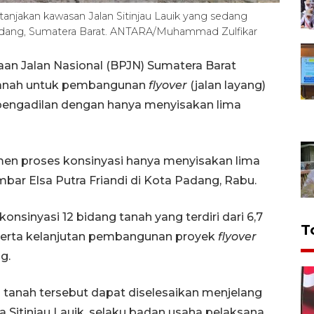
k tanjakan kawasan Jalan Sitinjau Lauik yang sedang
Padang, Sumatera Barat. ANTARA/Muhammad Zulfikar
an Jalan Nasional (BPJN) Sumatera Barat
 tanah untuk pembangunan
flyover
(jalan layang)
di pengadilan dengan hanya menyisakan lima
men proses konsinyasi hanya menyisakan lima
mbar Elsa Putra Friandi di Kota Padang, Rabu.
nsinyasi 12 bidang tanah yang terdiri dari 6,7
T
 serta kelanjutan pembangunan proyek
flyover
g.
 tanah tersebut dapat diselesaikan menjelang
Sitinjau Lauik, selaku badan usaha pelaksana