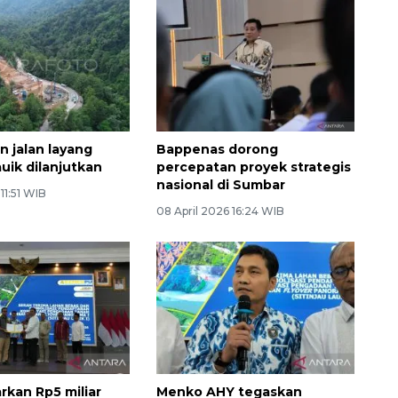
n jalan layang
Bappenas dorong
auik dilanjutkan
percepatan proyek strategis
nasional di Sumbar
 11:51 WIB
08 April 2026 16:24 WIB
rkan Rp5 miliar
Menko AHY tegaskan