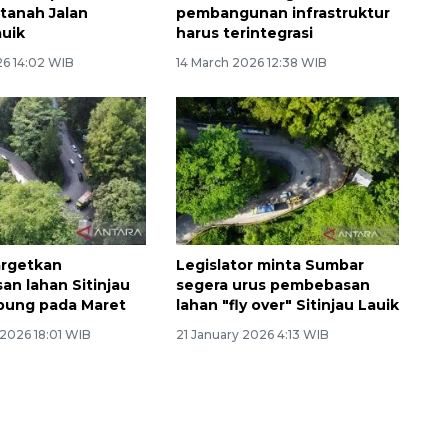
 tanah Jalan
pembangunan infrastruktur
auik
harus terintegrasi
26 14:02 WIB
14 March 2026 12:38 WIB
argetkan
Legislator minta Sumbar
n lahan Sitinjau
segera urus pembebasan
pung pada Maret
lahan "fly over" Sitinjau Lauik
 2026 18:01 WIB
21 January 2026 4:13 WIB