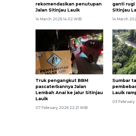
rekomendasikan penutupan
ganti rugi
Jalan Sitinjau Lauik
Sitinjau L
14 March 2026 14:02 WIB
14 March 20
Truk pengangkut BBM
Sumbar t
pascaterbannya Jalan
pembebasa
Lembah Anai ke jalur Sitinjau
Lauik ram
Lauik
03 February
07 February 2026 22:21 WIB