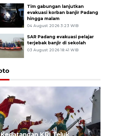
Tim gabungan lanjutkan
evakuasi korban banjir Padang
hingga malam
04 August 2026 3:23 WIB
SAR Padang evakuasi pelajar
terjebak banjir di sekolah
03 August 2026 18:41 WIB
oto
Kedatangan KRI Teluk
Pameran 