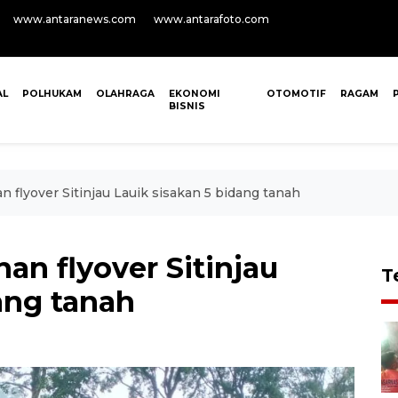
www.antaranews.com
www.antarafoto.com
AL
POLHUKAM
OLAHRAGA
EKONOMI
OTOMOTIF
RAGAM
BISNIS
n flyover Sitinjau Lauik sisakan 5 bidang tanah
an flyover Sitinjau
T
ang tanah