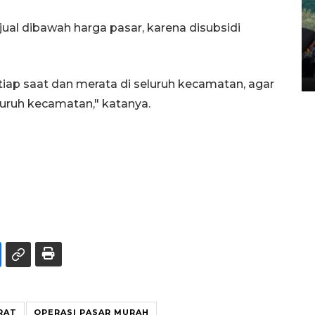
ual dibawah harga pasar, karena disubsidi
Penggantian konstruksi jalan
Lintas Sumatera di Sumbar
05 August 2026 10:35 WIB
tiap saat dan merata di seluruh kecamatan, agar
uruh kecamatan," katanya.
RAT
OPERASI PASAR MURAH