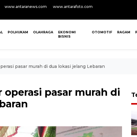
www.antaranews.com
www.antarafoto.com
AL
POLHUKAM
OLAHRAGA
EKONOMI
OTOMOTIF
RAGAM
BISNIS
erasi pasar murah di dua lokasi jelang Lebaran
operasi pasar murah di
T
ebaran