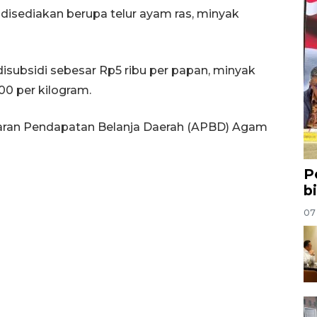
isediakan berupa telur ayam ras, minyak
isubsidi sebesar Rp5 ribu per papan, minyak
00 per kilogram.
ggaran Pendapatan Belanja Daerah (APBD) Agam
P
b
07