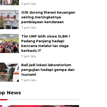
2 jam lalu
OJK dorong literasi keuangan
seiring meningkatnya
pembiayaan kendaraan
7 jam lalu
Tim UNP latih siswa SLBN 1
Padang Panjang hadapi
bencana melalui tas siaga
berbasis IT
7 jam lalu
Bali jadi lokasi laboratorium
pengujian hadapi gempa dan
tsunami
7 jam lalu
op News