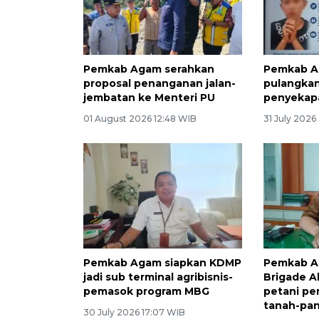
Pemkab Agam serahkan
Pemkab A
proposal penanganan jalan-
pulangka
jembatan ke Menteri PU
penyekap
01 August 2026 12:48 WIB
31 July 2026
Pemkab Agam siapkan KDMP
Pemkab A
jadi sub terminal agribisnis-
Brigade A
pemasok program MBG
petani pe
tanah-pa
30 July 2026 17:07 WIB