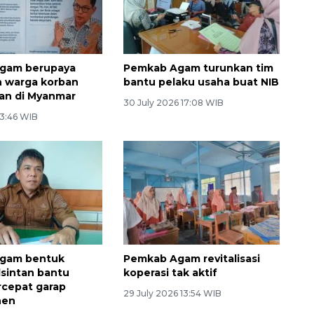
gam berupaya
Pemkab Agam turunkan tim
n warga korban
bantu pelaku usaha buat NIB
an di Myanmar
30 July 2026 17:08 WIB
 3:46 WIB
gam bentuk
Pemkab Agam revitalisasi
lsintan bantu
koperasi tak aktif
rcepat garap
29 July 2026 13:54 WIB
nen