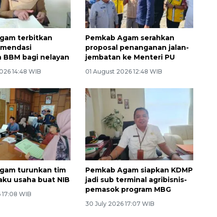
gam terbitkan
Pemkab Agam serahkan
omendasi
proposal penanganan jalan-
 BBM bagi nelayan
jembatan ke Menteri PU
026 14:48 WIB
01 August 2026 12:48 WIB
gam turunkan tim
Pemkab Agam siapkan KDMP
aku usaha buat NIB
jadi sub terminal agribisnis-
pemasok program MBG
6 17:08 WIB
30 July 2026 17:07 WIB