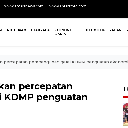
www.antaranews.com
www.antarafoto.com
AL
POLHUKAM
OLAHRAGA
EKONOMI
OTOMOTIF
RAGAM
BISNIS
n percepatan pembangunan gerai KDMP penguatan ekonom
kan percepatan
T
i KDMP penguatan