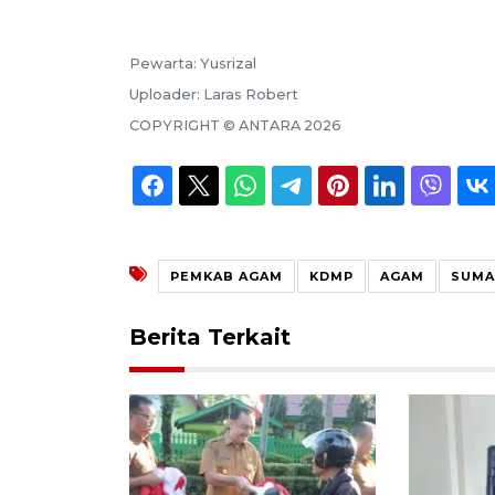
Pewarta:
Yusrizal
Uploader:
Laras Robert
COPYRIGHT ©
ANTARA
2026
PEMKAB AGAM
KDMP
AGAM
SUMA
Berita Terkait