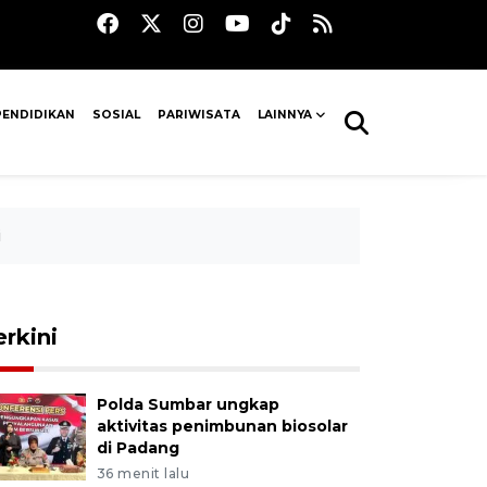
PENDIDIKAN
SOSIAL
PARIWISATA
LAINNYA
i
erkini
Polda Sumbar ungkap
aktivitas penimbunan biosolar
di Padang
36 menit lalu