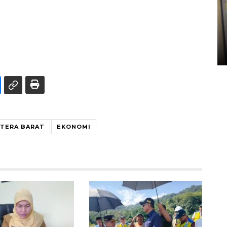
Penyelesaian pembentukan
Kopdes Merah Putih di
Sumbar
05 August 2026 10:33 WIB
TERA BARAT
EKONOMI