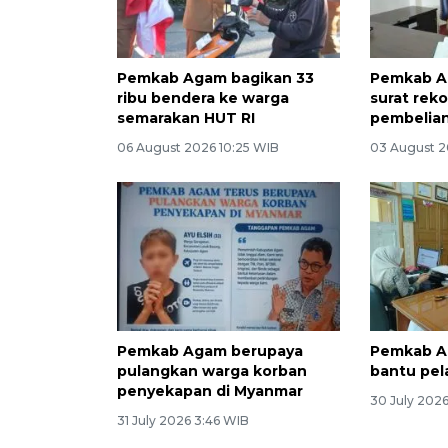
Pemkab Agam bagikan 33
Pemkab A
ribu bendera ke warga
surat rek
semarakan HUT RI
pembelian
06 August 2026 10:25 WIB
03 August 2
Pemkab Agam berupaya
Pemkab A
pulangkan warga korban
bantu pel
penyekapan di Myanmar
30 July 202
31 July 2026 3:46 WIB