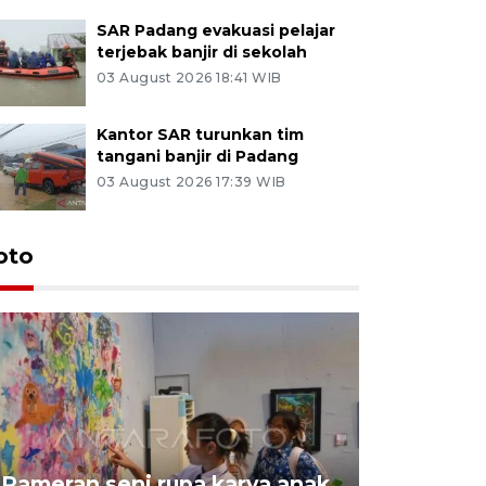
SAR Padang evakuasi pelajar
terjebak banjir di sekolah
03 August 2026 18:41 WIB
Kantor SAR turunkan tim
tangani banjir di Padang
03 August 2026 17:39 WIB
oto
Pameran seni rupa karya anak
Dampak b