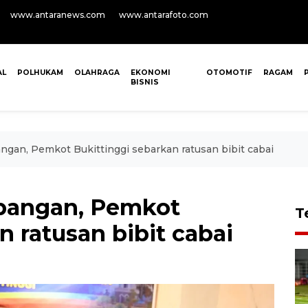
www.antaranews.com
www.antarafoto.com
AL
POLHUKAM
OLAHRAGA
EKONOMI
OTOMOTIF
RAGAM
BISNIS
gan, Pemkot Bukittinggi sebarkan ratusan bibit cabai
pangan, Pemkot
T
n ratusan bibit cabai