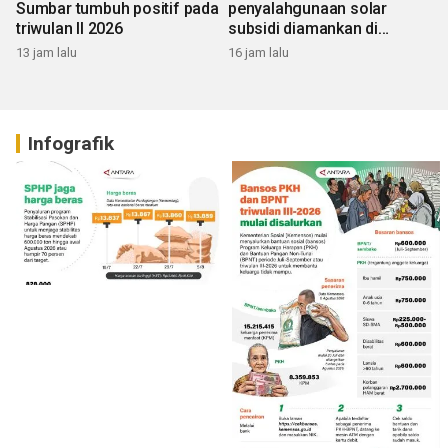
Sumbar tumbuh positif pada
penyalahgunaan solar
triwulan II 2026
subsidi diamankan di
Sumbar
13 jam lalu
16 jam lalu
Infografik