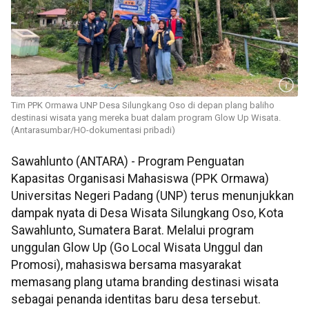
Tim PPK Ormawa UNP Desa Silungkang Oso di depan plang baliho
destinasi wisata yang mereka buat dalam program Glow Up Wisata.
(Antarasumbar/HO-dokumentasi pribadi)
Sawahlunto (ANTARA) - Program Penguatan
Kapasitas Organisasi Mahasiswa (PPK Ormawa)
Universitas Negeri Padang (UNP) terus menunjukkan
dampak nyata di Desa Wisata Silungkang Oso, Kota
Sawahlunto, Sumatera Barat. Melalui program
unggulan Glow Up (Go Local Wisata Unggul dan
Promosi), mahasiswa bersama masyarakat
memasang plang utama branding destinasi wisata
sebagai penanda identitas baru desa tersebut.