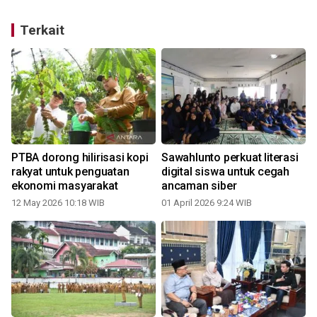
Terkait
a
PTBA dorong hilirisasi kopi
Sawahlunto perkuat literasi
rakyat untuk penguatan
digital siswa untuk cegah
ekonomi masyarakat
ancaman siber
12 May 2026 10:18 WIB
01 April 2026 9:24 WIB