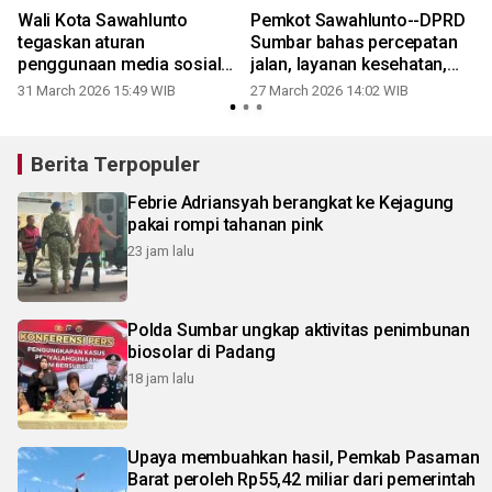
Wali Kota Sawahlunto
Pemkot Sawahlunto--DPRD
l
tegaskan aturan
Sumbar bahas percepatan
penggunaan media sosial
jalan, layanan kesehatan,
bagi ASN
dan pendidikan
31 March 2026 15:49 WIB
27 March 2026 14:02 WIB
Berita Terpopuler
Febrie Adriansyah berangkat ke Kejagung
pakai rompi tahanan pink
23 jam lalu
Polda Sumbar ungkap aktivitas penimbunan
biosolar di Padang
18 jam lalu
Upaya membuahkan hasil, Pemkab Pasaman
Barat peroleh Rp55,42 miliar dari pemerintah