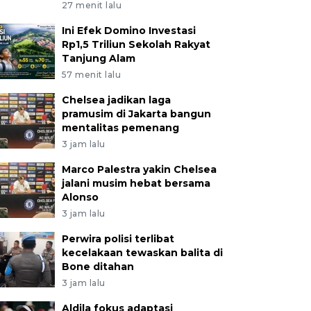
27 menit lalu
Ini Efek Domino Investasi
Rp1,5 Triliun Sekolah Rakyat
Tanjung Alam
57 menit lalu
Chelsea jadikan laga
pramusim di Jakarta bangun
mentalitas pemenang
3 jam lalu
Marco Palestra yakin Chelsea
jalani musim hebat bersama
Alonso
3 jam lalu
Perwira polisi terlibat
kecelakaan tewaskan balita di
Bone ditahan
3 jam lalu
Aldila fokus adaptasi