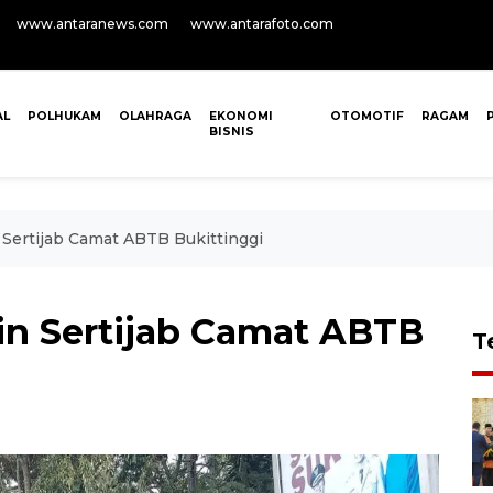
www.antaranews.com
www.antarafoto.com
AL
POLHUKAM
OLAHRAGA
EKONOMI
OTOMOTIF
RAGAM
BISNIS
Sertijab Camat ABTB Bukittinggi
n Sertijab Camat ABTB
T