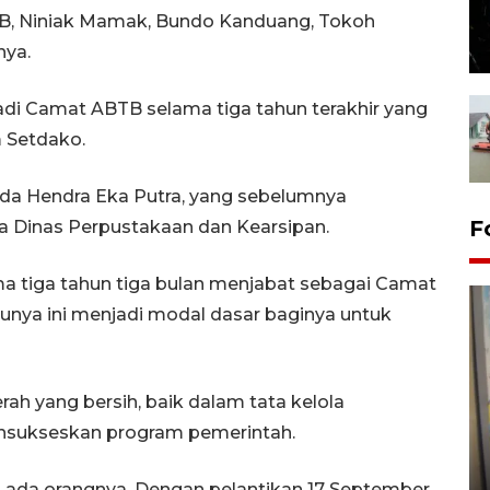
B, Niniak Mamak, Bundo Kanduang, Tokoh
nya.
adi Camat ABTB selama tiga tahun terakhir yang
 Setdako.
da Hendra Eka Putra, yang sebelumnya
F
 Dinas Perpustakaan dan Kearsipan.
a tiga tahun tiga bulan menjabat sebagai Camat
unya ini menjadi modal dasar baginya untuk
h yang bersih, baik dalam tata kelola
Penyelesaian pembentukan
ensukseskan program pemerintah.
Kopdes Merah Putih di
Sumbar
 ada orangnya. Dengan pelantikan 17 September,