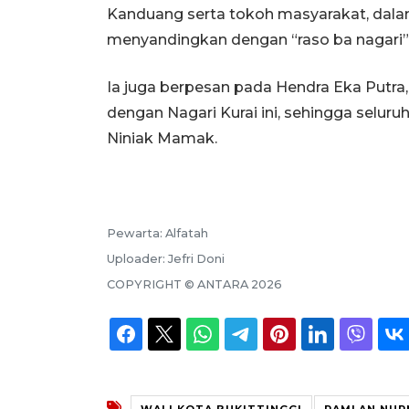
Kanduang serta tokoh masyarakat, dal
menyandingkan dengan “raso ba nagari”
Ia juga berpesan pada Hendra Eka Putra
dengan Nagari Kurai ini, sehingga selur
Niniak Mamak.
Pewarta:
Alfatah
Uploader:
Jefri Doni
COPYRIGHT ©
ANTARA
2026
WALI KOTA BUKITTINGGI
RAMLAN NUR