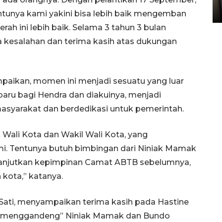
05 August 2026 10:33 WIB
 Tentunya kami yakini bisa lebih baik mengemban
ini lebih baik. Selama 3 tahun 3 bulan
 kesalahan dan terima kasih atas dukungan
aikan, momen ini menjadi sesuatu yang luar
 baru bagi Hendra dan diakuinya, menjadi
masyarakat dan berdedikasi untuk pemerintah.
Wali Kota dan Wakil Wali Kota, yang
. Tentunya butuh bimbingan dari Niniak Mamak
elanjutkan kepimpinan Camat ABTB sebelumnya,
kota,” katanya.
 Sati, menyampaikan terima kasih pada Hastine
us “menggandeng” Niniak Mamak dan Bundo