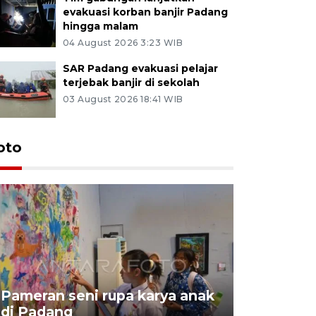
evakuasi korban banjir Padang
hingga malam
04 August 2026 3:23 WIB
SAR Padang evakuasi pelajar
terjebak banjir di sekolah
03 August 2026 18:41 WIB
oto
Pameran seni rupa karya anak
Dampak b
di Padang
Padang