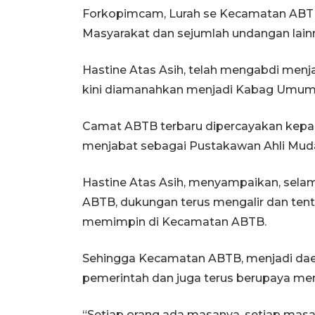
Forkopimcam, Lurah se Kecamatan ABT
Masyarakat dan sejumlah undangan lain
Hastine Atas Asih, telah mengabdi menj
kini diamanahkan menjadi Kabag Umum
Camat ABTB terbaru dipercayakan kepa
menjabat sebagai Pustakawan Ahli Muda
Hastine Atas Asih, menyampaikan, selam
ABTB, dukungan terus mengalir dan tent
memimpin di Kecamatan ABTB.
Sehingga Kecamatan ABTB, menjadi daera
pemerintah dan juga terus berupaya m
“Setiap orang ada masanya, setiap masa