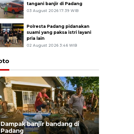
tangani banjir di Padang
03 August 2026 17:39 WIB
Polresta Padang pidanakan
suami yang paksa istri layani
pria lain
02 August 2026 3:46 WIB
oto
Peremaja
Dampak banjir bandang di
untuk pro
Padang
keberlan