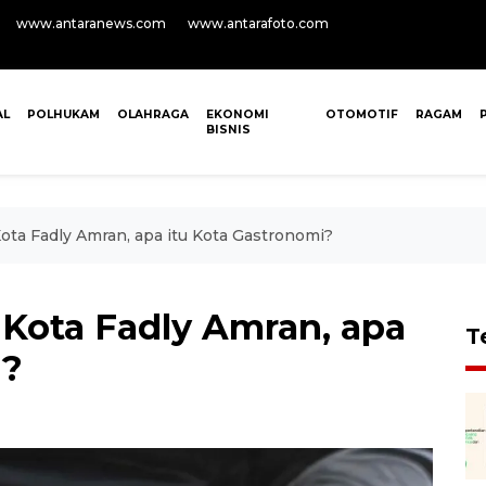
www.antaranews.com
www.antarafoto.com
AL
POLHUKAM
OLAHRAGA
EKONOMI
OTOMOTIF
RAGAM
BISNIS
Kota Fadly Amran, apa itu Kota Gastronomi?
 Kota Fadly Amran, apa
T
i?