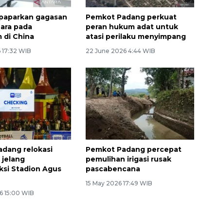
 paparkan gagasan
Pemkot Padang perkuat
ara pada
peran hukum adat untuk
 di China
atasi perilaku menyimpang
 17:32 WIB
22 June 2026 4:44 WIB
dang relokasi
Pemkot Padang percepat
jelang
pemulihan irigasi rusak
ksi Stadion Agus
pascabencana
15 May 2026 17:49 WIB
6 15:00 WIB