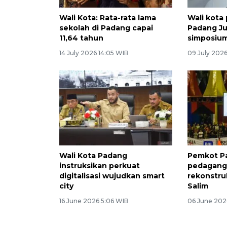
Wali Kota: Rata-rata lama
Wali kota
sekolah di Padang capai
Padang Ju
11,64 tahun
simposium
14 July 2026 14:05 WIB
09 July 2026
Wali Kota Padang
Pemkot Pa
instruksikan perkuat
pedagang 
digitalisasi wujudkan smart
rekonstru
city
Salim
16 June 2026 5:06 WIB
06 June 202