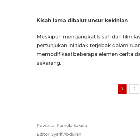
Kisah lama dibalut unsur kekinian
Meskipun mengangkat kisah dari film law
pertunjukan ini tidak terjebak dalam ru
memodifikasi beberapa elemen cerita dan
sekarang.
1
2
Pewarta:
Pamela Sakina
Editor:
Syarif Abdullah