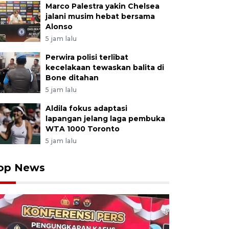
Marco Palestra yakin Chelsea
jalani musim hebat bersama
Alonso
5 jam lalu
Perwira polisi terlibat
kecelakaan tewaskan balita di
Bone ditahan
5 jam lalu
Aldila fokus adaptasi
lapangan jelang laga pembuka
WTA 1000 Toronto
5 jam lalu
op News