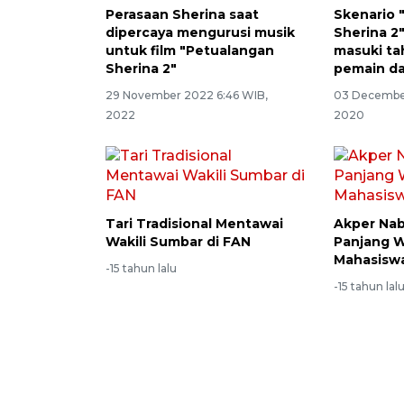
Perasaan Sherina saat
Skenario 
dipercaya mengurusi musik
Sherina 2"
untuk film "Petualangan
masuki ta
Sherina 2"
pemain d
29 November 2022 6:46 WIB,
03 Decembe
2022
2020
Tari Tradisional Mentawai
Akper Nab
Wakili Sumbar di FAN
Panjang W
Mahasisw
-15 tahun lalu
-15 tahun lal