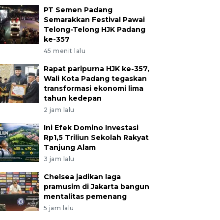
PT Semen Padang
Semarakkan Festival Pawai
Telong-Telong HJK Padang
ke-357
45 menit lalu
Rapat paripurna HJK ke-357,
Wali Kota Padang tegaskan
transformasi ekonomi lima
tahun kedepan
2 jam lalu
Ini Efek Domino Investasi
Rp1,5 Triliun Sekolah Rakyat
Tanjung Alam
3 jam lalu
Chelsea jadikan laga
pramusim di Jakarta bangun
mentalitas pemenang
5 jam lalu