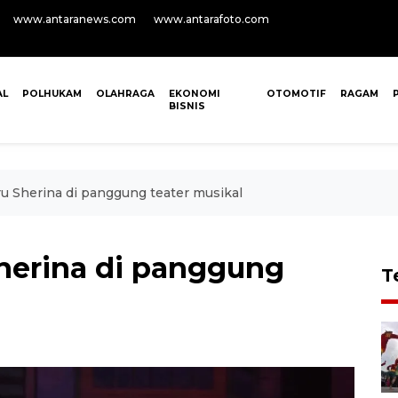
www.antaranews.com
www.antarafoto.com
AL
POLHUKAM
OLAHRAGA
EKONOMI
OTOMOTIF
RAGAM
BISNIS
u Sherina di panggung teater musikal
herina di panggung
T