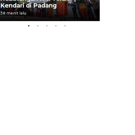
Kendari di Padang
di Padan
38 menit lalu
06 August 202