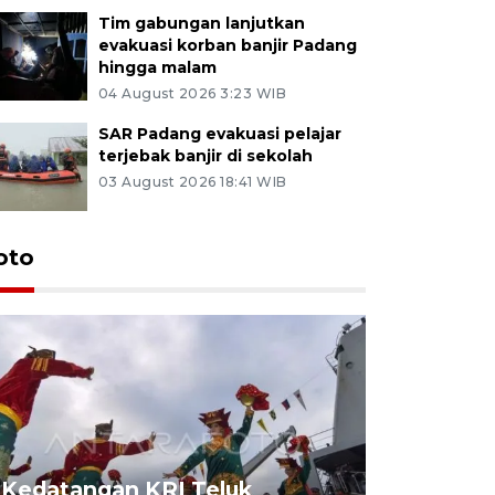
Tim gabungan lanjutkan
evakuasi korban banjir Padang
hingga malam
04 August 2026 3:23 WIB
SAR Padang evakuasi pelajar
terjebak banjir di sekolah
03 August 2026 18:41 WIB
oto
Kedatangan KRI Teluk
Pameran 