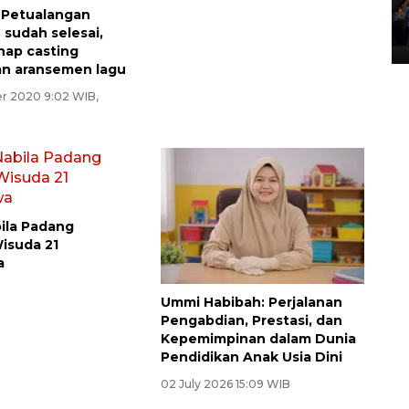
Lintas Sumatera di Sumbar
"Petualangan
 sudah selesai,
05 August 2026 10:35 WIB
hap casting
an aransemen lagu
r 2020 9:02 WIB,
ila Padang
isuda 21
a
u
Ummi Habibah: Perjalanan
Pengabdian, Prestasi, dan
Kepemimpinan dalam Dunia
Pendidikan Anak Usia Dini
02 July 2026 15:09 WIB