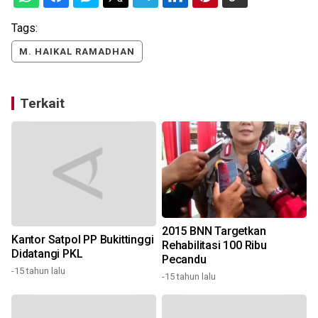
Tags:
M. HAIKAL RAMADHAN
Terkait
2015 BNN Targetkan
Kantor Satpol PP Bukittinggi
Rehabilitasi 100 Ribu
Didatangi PKL
Pecandu
-15 tahun lalu
-
-15 tahun lalu