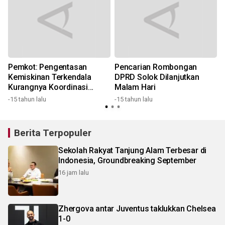
Pemkot: Pengentasan
Pencarian Rombongan
Kemiskinan Terkendala
DPRD Solok Dilanjutkan
Kurangnya Koordinasi
Malam Hari
6
Antar-Instansi
-15 tahun lalu
-15 tahun lalu
Berita Terpopuler
Sekolah Rakyat Tanjung Alam Terbesar di
Indonesia, Groundbreaking September
16 jam lalu
Zhergova antar Juventus taklukkan Chelsea
1-0