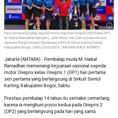
Para pemenang balap sepeda motor Kejurnas Oneprix 2025 kelas OP1,
M. Haikal Ramadhan (tengah), Jafar Munir, dan Zahcry berpose usai
Upacara Penghormatan Pemenang (UPP) di Sirkuit Karting Sentul,
Kabupaten Bogor, Sabtu (24/5/2025). (ANTARA/RAUF ADIPATI)
Jakarta (ANTARA) - Pembalap muda M. Haikal
Ramadhan memenangi kejuaraan nasional sepeda
motor Oneprix kelas Oneprix 1 (OP1) hari pertama
seri pertama yang berlangsung di Sirkuit Sentul
Karting, Kabupaten Bogor, Sabtu.
Prestasi pembalap 14 tahun itu semakin cemerlang
karena ia menghuni posisi kedua pada Oneprix 2
(OP2) yang berlangsung pada hari yang sama.