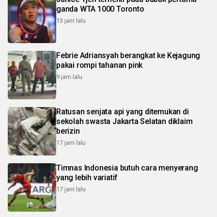
ganda WTA 1000 Toronto
13 jam lalu
Febrie Adriansyah berangkat ke Kejagung
pakai rompi tahanan pink
9 jam lalu
Ratusan senjata api yang ditemukan di
sekolah swasta Jakarta Selatan diklaim
berizin
17 jam lalu
Timnas Indonesia butuh cara menyerang
yang lebih variatif
17 jam lalu