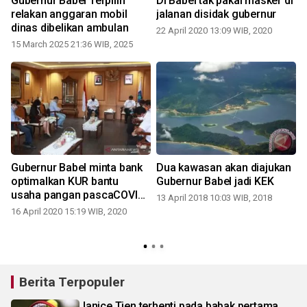
Gubernur Babel Terpilih
Di Babel tak pakai masker di
relakan anggaran mobil
jalanan disidak gubernur
dinas dibelikan ambulan
22 April 2020 13:09 WIB, 2020
15 March 2025 21:36 WIB, 2025
Gubernur Babel minta bank
Dua kawasan akan diajukan
optimalkan KUR bantu
Gubernur Babel jadi KEK
usaha pangan pascaCOVID-
13 April 2018 10:03 WIB, 2018
19
16 April 2020 15:19 WIB, 2020
3
Berita Terpopuler
Janice Tjen terhenti pada babak pertama