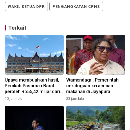
WAKIL KETUA DPR
PENGANGKATAN CPNS
Terkait
Upaya membuahkan hasil,
Wamendagri: Pemerintah
t
Pemkab Pasaman Barat
cek dugaan keracunan
peroleh Rp55,42 miliar dari
makanan di Jayapura
pemerintah pusat untuk
10 jam lalu
23 jam lalu
tambahan penggajian ASN