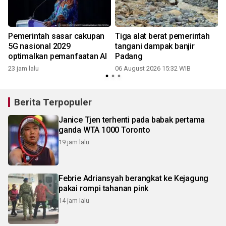
Pemerintah sasar cakupan
Tiga alat berat pemerintah
5G nasional 2029
tangani dampak banjir
optimalkan pemanfaatan AI
Padang
23 jam lalu
06 August 2026 15:32 WIB
Berita Terpopuler
Janice Tjen terhenti pada babak pertama
ganda WTA 1000 Toronto
19 jam lalu
Febrie Adriansyah berangkat ke Kejagung
pakai rompi tahanan pink
14 jam lalu