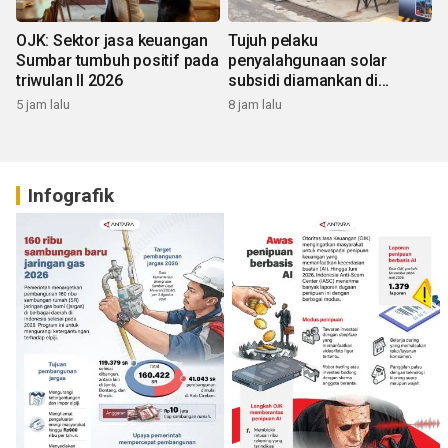
OJK: Sektor jasa keuangan
Tujuh pelaku
Sumbar tumbuh positif pada
penyalahgunaan solar
triwulan II 2026
subsidi diamankan di
Sumbar
5 jam lalu
8 jam lalu
Infografik