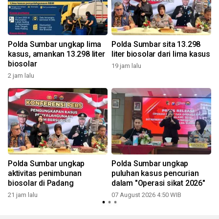
Polda Sumbar ungkap lima
Polda Sumbar sita 13.298
kasus, amankan 13.298 liter
liter biosolar dari lima kasus
biosolar
19 jam lalu
2 jam lalu
Polda Sumbar ungkap
Polda Sumbar ungkap
aktivitas penimbunan
puluhan kasus pencurian
biosolar di Padang
dalam "Operasi sikat 2026"
21 jam lalu
07 August 2026 4:50 WIB
2