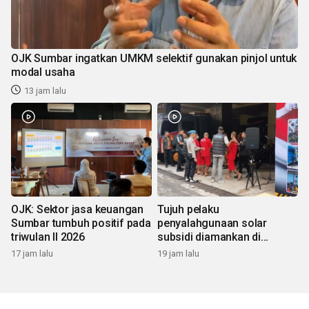
OJK Sumbar ingatkan UMKM selektif gunakan pinjol untuk
modal usaha
13 jam lalu
OJK: Sektor jasa keuangan
Tujuh pelaku
Sumbar tumbuh positif pada
penyalahgunaan solar
triwulan II 2026
subsidi diamankan di
Sumbar
17 jam lalu
19 jam lalu