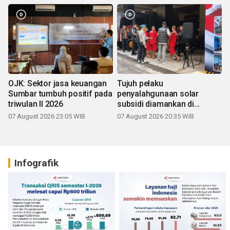
OJK: Sektor jasa keuangan
Tujuh pelaku
Sumbar tumbuh positif pada
penyalahgunaan solar
triwulan II 2026
subsidi diamankan di
Sumbar
07 August 2026 23:05 WIB
07 August 2026 20:35 WIB
Infografik