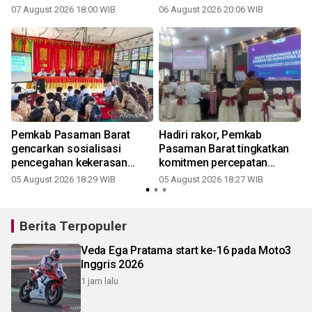
pemerintah pusat untuk
07 August 2026 18:00 WIB
06 August 2026 20:06 WIB
tambahan penggajian ASN
Pemkab Pasaman Barat
Hadiri rakor, Pemkab
i
gencarkan sosialisasi
Pasaman Barat tingkatkan
pencegahan kekerasan
komitmen percepatan
anak-perempuan
sertifikasi halal UMKM
05 August 2026 18:29 WIB
05 August 2026 18:27 WIB
Berita Terpopuler
Veda Ega Pratama start ke-16 pada Moto3
Inggris 2026
1 jam lalu