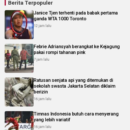
Berita Terpopuler
Janice Tjen terhenti pada babak pertama
ganda WTA 1000 Toronto
12 jam lalu
Febrie Adriansyah berangkat ke Kejagung
pakai rompi tahanan pink
7 jam lalu
Ratusan senjata api yang ditemukan di
sekolah swasta Jakarta Selatan diklaim
berizin
16 jam lalu
Timnas Indonesia butuh cara menyerang
yang lebih variatif
16 jam lalu