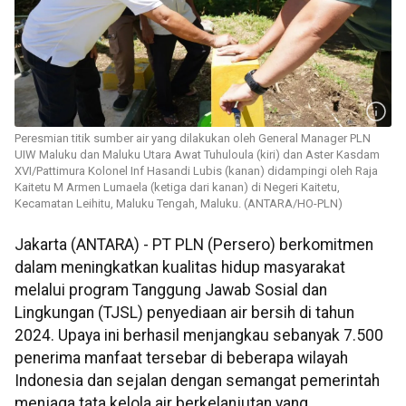
Peresmian titik sumber air yang dilakukan oleh General Manager PLN
UIW Maluku dan Maluku Utara Awat Tuhuloula (kiri) dan Aster Kasdam
XVI/Pattimura Kolonel Inf Hasandi Lubis (kanan) didampingi oleh Raja
Kaitetu M Armen Lumaela (ketiga dari kanan) di Negeri Kaitetu,
Kecamatan Leihitu, Maluku Tengah, Maluku. (ANTARA/HO-PLN)
Jakarta (ANTARA) - PT PLN (Persero) berkomitmen
dalam meningkatkan kualitas hidup masyarakat
melalui program Tanggung Jawab Sosial dan
Lingkungan (TJSL) penyediaan air bersih di tahun
2024. Upaya ini berhasil menjangkau sebanyak 7.500
penerima manfaat tersebar di beberapa wilayah
Indonesia dan sejalan dengan semangat pemerintah
menjaga tata kelola air berkelanjutan yang