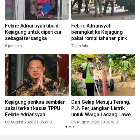
Febrie Adriansyah tiba di
Febrie Adriansyah
h
Kejagung untuk diperiksa
berangkat ke Kejagung
sebagai tersangka
pakai rompi tahanan pink
6 jam lalu
7 jam lalu
Kejagung periksa sembilan
Dari Gelap Menuju Terang,
saksi terkait kasus TPPU
PLN Perjuangkan Listrik
Febrie Adriansyah
untuk Warga Ladang Laweh
Jelang HUT ke-81 RI
06 August 2026 21:05 WIB
05 August 2026 18:36 WIB
3