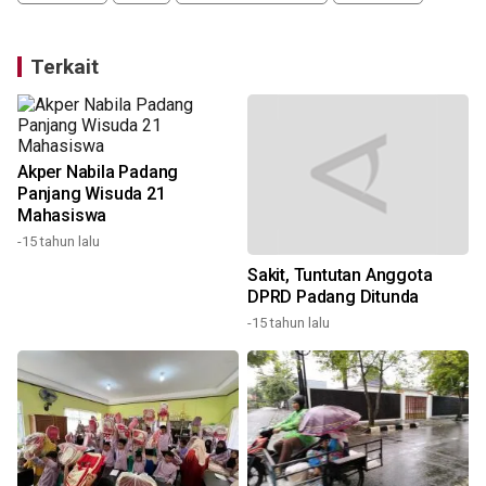
Terkait
Akper Nabila Padang
Panjang Wisuda 21
Mahasiswa
-15 tahun lalu
Sakit, Tuntutan Anggota
DPRD Padang Ditunda
-15 tahun lalu
9