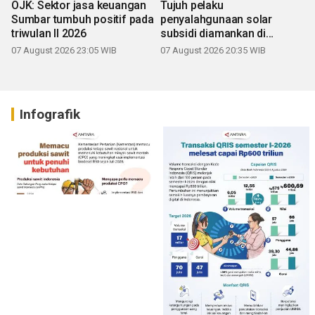
OJK: Sektor jasa keuangan
Tujuh pelaku
Sumbar tumbuh positif pada
penyalahgunaan solar
triwulan II 2026
subsidi diamankan di
Sumbar
07 August 2026 23:05 WIB
07 August 2026 20:35 WIB
Infografik