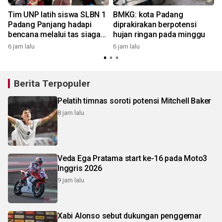
Tim UNP latih siswa SLBN 1
BMKG: kota Padang
,
Padang Panjang hadapi
diprakirakan berpotensi
bencana melalui tas siaga
hujan ringan pada minggu
berbasis IT
6 jam lalu
6 jam lalu
2
Berita Terpopuler
Pelatih timnas soroti potensi Mitchell Baker
8 jam lalu
Veda Ega Pratama start ke-16 pada Moto3
Inggris 2026
9 jam lalu
Xabi Alonso sebut dukungan penggemar