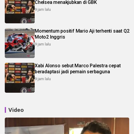
Chelsea menakjubkan di GBK
9 jam lalu
Momentum positif Mario Aji terhenti saat Q2
Moto2 Inggris
9 jam lalu
Xabi Alonso sebut Marco Palestra cepat
beradaptasi jadi pemain serbaguna
9 jam lalu
Video