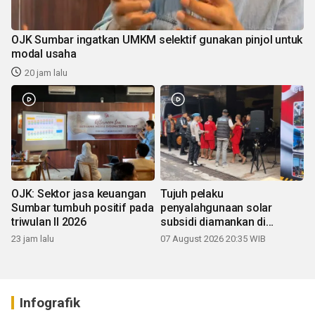
OJK Sumbar ingatkan UMKM selektif gunakan pinjol untuk
modal usaha
20 jam lalu
OJK: Sektor jasa keuangan
Tujuh pelaku
Sumbar tumbuh positif pada
penyalahgunaan solar
triwulan II 2026
subsidi diamankan di
Sumbar
23 jam lalu
07 August 2026 20:35 WIB
Infografik