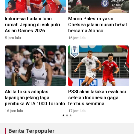
Indonesia hadapi tuan
Marco Palestra yakin
rumah Jepang di voli putri
Chelsea jalani musim hebat
Asian Games 2026
bersama Alonso
1
5 jam lalu
16 jam lalu
Aldila fokus adaptasi
PSSI akan lakukan evaluasi
lapangan jelang laga
setelah Indonesia gagal
pembuka WTA 1000 Toronto
tembus semifinal
16 jam lalu
17 jam lalu
Berita Terpopuler