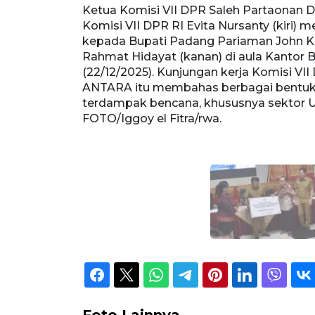
ndangannya
Ketua Komisi VII DPR Saleh Partaonan D
atera Barat,
Komisi VII DPR RI Evita Nursanty (kiri)
erti TVRI, RRI
kepada Bupati Padang Pariaman John Ken
ktor binaan
Rahmat Hidayat (kanan) di aula Kantor 
riwisata.
(22/12/2025). Kunjungan kerja Komisi VII
ANTARA itu membahas berbagai bentuk 
terdampak bencana, khususnya sektor U
FOTO/Iggoy el Fitra/rwa.