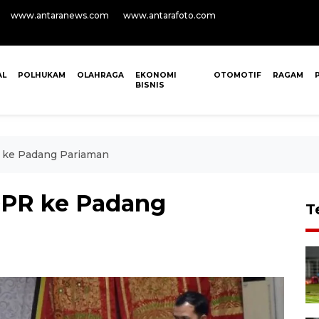
www.antaranews.com
www.antarafoto.com
AL
POLHUKAM
OLAHRAGA
EKONOMI
OTOMOTIF
RAGAM
BISNIS
R ke Padang Pariaman
DPR ke Padang
T