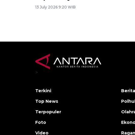
13 July 2026 9:20 WIB
>
Terkini
Berit
Top News
Polh
Terpopuler
Olahr
Foto
Ekono
Video
Raga