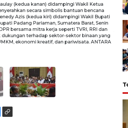
aulay (kedua kanan) didampingi Wakil Ketua
Direk
 menyerahkan secara simbolis bantuan bencana
saat 
edy Azis (kedua kiri) didampingi Wakil Bupati
Senin
Bupati Padang Pariaman, Sumatera Barat, Senin
dan A
 DPR bersama mitra kerja seperti TVRI, RRI dan
yang 
dukungan terhadap sektor-sektor binaan yang
ANTAR
MKM, ekonomi kreatif, dan pariwisata. ANTARA
T