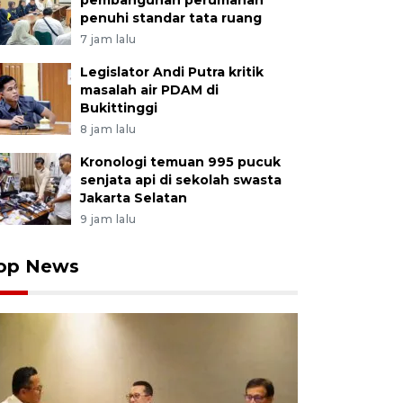
pembangunan perumahan
tur Utama LKBN ANTARA Akhmad Munir (tengah) me
penuhi standar tata ruang
kunjungan Komisi VII DPR di aula Kantor Bupati Padang
7 jam lalu
 (22/12/2025). Kunjungan kerja Komisi VII DPR bersama m
NTARA itu membahas berbagai bentuk dukungan terha
Legislator Andi Putra kritik
masalah air PDAM di
terdampak bencana, khususnya sektor UMKM, ekonomi k
Bukittinggi
A FOTO/Iggoy el Fitra/rwa.
8 jam lalu
Kronologi temuan 995 pucuk
senjata api di sekolah swasta
Jakarta Selatan
9 jam lalu
op News