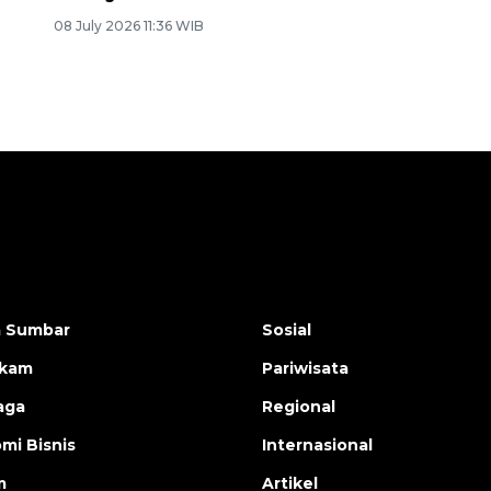
08 July 2026 11:36 WIB
a Sumbar
Sosial
ukam
Pariwisata
aga
Regional
mi Bisnis
Internasional
m
Artikel