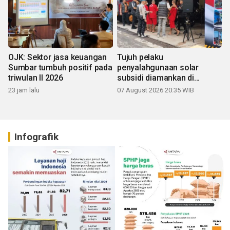
OJK: Sektor jasa keuangan
Tujuh pelaku
Sumbar tumbuh positif pada
penyalahgunaan solar
triwulan II 2026
subsidi diamankan di
Sumbar
23 jam lalu
07 August 2026 20:35 WIB
Infografik