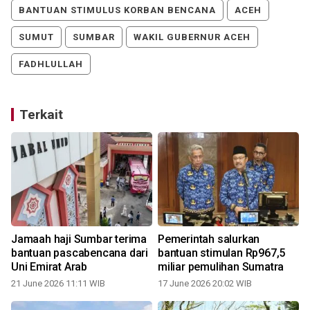
BANTUAN STIMULUS KORBAN BENCANA
ACEH
SUMUT
SUMBAR
WAKIL GUBERNUR ACEH
FADHLULLAH
Terkait
Jamaah haji Sumbar terima
Pemerintah salurkan
bantuan pascabencana dari
bantuan stimulan Rp967,5
Uni Emirat Arab
miliar pemulihan Sumatra
21 June 2026 11:11 WIB
17 June 2026 20:02 WIB