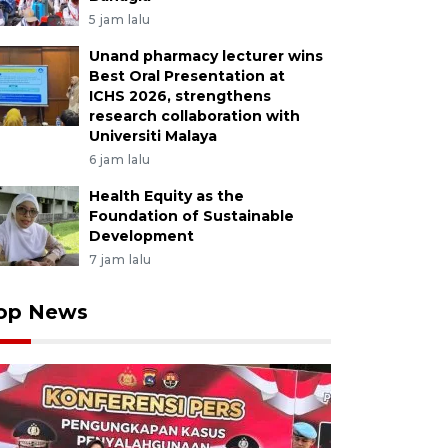
era Bagian Utara (Sumbagut) memastikan ketersediaan 
5 jam lalu
g dalam kondisi aman dan tetap tersedia di SPBU un
Unand pharmacy lecturer wins
rakat, termasuk kendaraan logistik dan angkutan baran
Best Oral Presentation at
gkatan antrean di sejumlah SPBU pada waktu tertentu 
ICHS 2026, strengthens
uhan pengisian BBM yang dilakukan secara bersamaa
research collaboration with
YU
Universiti Malaya
6 jam lalu
Health Equity as the
Foundation of Sustainable
Development
7 jam lalu
op News