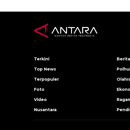
>
Terkini
Berit
Top News
Polh
Terpopuler
Olahr
Foto
Ekono
Video
Raga
Nusantara
Pendi