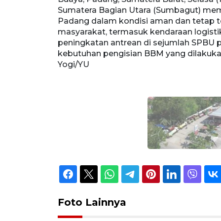
 di wilayah
Sumatera Bagian Utara (Sumbagut) memas
kebutuhan
Padang dalam kondisi aman dan tetap 
erjadi
masyarakat, termasuk kendaraan logisti
hi tingginya
peningkatan antrean di sejumlah SPBU p
O/Fitra
kebutuhan pengisian BBM yang dilakuk
Yogi/YU
Foto Lainnya