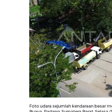
di SPBU Lubuk
Foto udara sejumlah kendaraan besar m
Regional
Buaya, Padang, Sumatera Barat, Selasa (