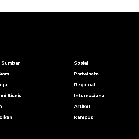
a Sumbar
Sosial
ukam
Pariwisata
aga
Regional
mi Bisnis
Internasional
m
Artikel
dikan
Kampus