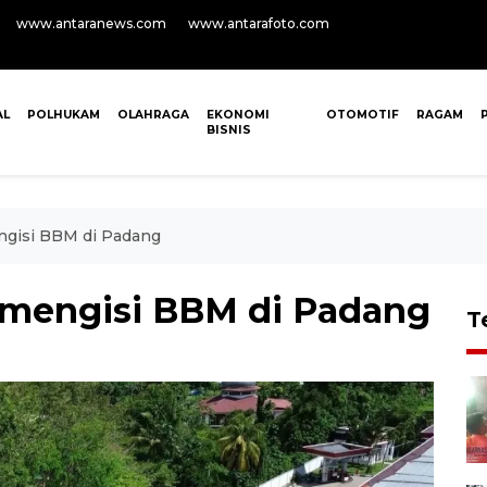
www.antaranews.com
www.antarafoto.com
AL
POLHUKAM
OLAHRAGA
EKONOMI
OTOMOTIF
RAGAM
BISNIS
ngisi BBM di Padang
 mengisi BBM di Padang
T