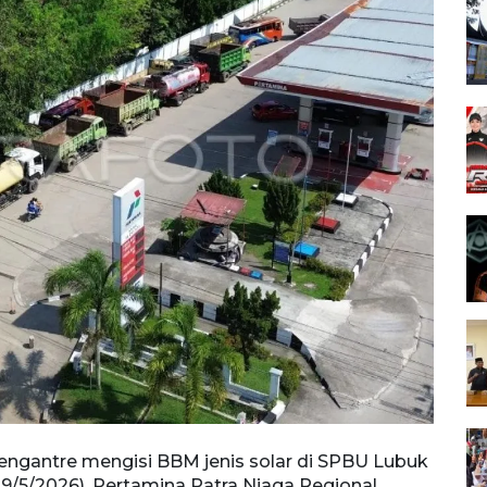
engantre mengisi BBM jenis solar di SPBU Lubuk
Foto 
19/5/2026). Pertamina Patra Niaga Regional
Buaya