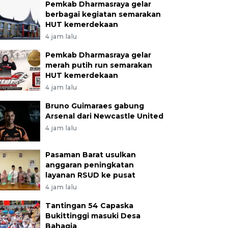
Pemkab Dharmasraya gelar
berbagai kegiatan semarakan
HUT kemerdekaan
4 jam lalu
Pemkab Dharmasraya gelar
merah putih run semarakan
HUT kemerdekaan
4 jam lalu
Bruno Guimaraes gabung
Arsenal dari Newcastle United
4 jam lalu
Pasaman Barat usulkan
anggaran peningkatan
layanan RSUD ke pusat
4 jam lalu
Tantingan 54 Capaska
udara sejumlah kendaraan besar mengantre mengisi BB
Bukittinggi masuki Desa
Bahagia
, Padang, Sumatera Barat, Selasa (19/5/2026). Pertamin