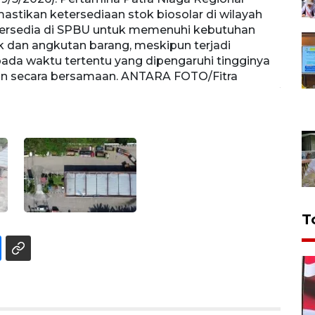
tikan ketersediaan stok biosolar di wilayah
Sumat
tersedia di SPBU untuk memenuhi kebutuhan
Padan
k dan angkutan barang, meskipun terjadi
masya
ada waktu tertentu yang dipengaruhi tingginya
penin
an secara bersamaan. ANTARA FOTO/Fitra
kebut
Yogi/
T