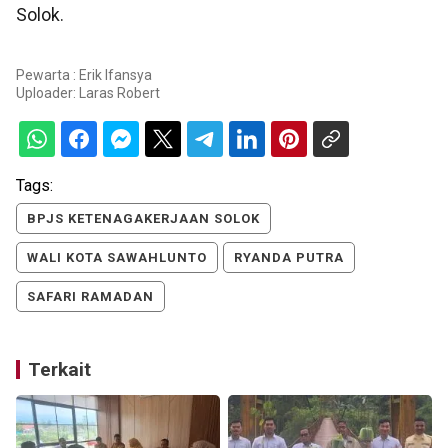
Solok.
Pewarta : Erik Ifansya
Uploader:
Laras Robert
Tags:
BPJS KETENAGAKERJAAN SOLOK
WALI KOTA SAWAHLUNTO
RYANDA PUTRA
SAFARI RAMADAN
Terkait