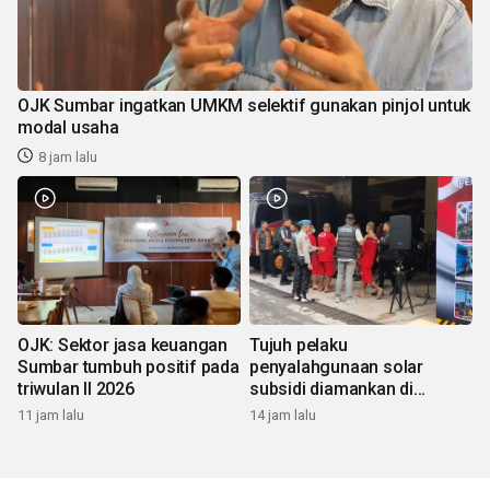
OJK Sumbar ingatkan UMKM selektif gunakan pinjol untuk
modal usaha
8 jam lalu
OJK: Sektor jasa keuangan
Tujuh pelaku
Sumbar tumbuh positif pada
penyalahgunaan solar
triwulan II 2026
subsidi diamankan di
Sumbar
11 jam lalu
14 jam lalu