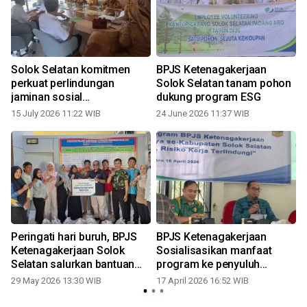
Solok Selatan komitmen
BPJS Ketenagakerjaan
perkuat perlindungan
Solok Selatan tanam pohon
jaminan sosial
dukung program ESG
ketenagakerjaan
15 July 2026 11:22 WIB
24 June 2026 11:37 WIB
Peringati hari buruh, BPJS
BPJS Ketenagakerjaan
Ketenagakerjaan Solok
Sosialisasikan manfaat
Selatan salurkan bantuan
program ke penyuluh
sembako
swadaya
29 May 2026 13:30 WIB
17 April 2026 16:52 WIB