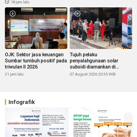
18 jam lalu
OJK: Sektor jasa keuangan
Tujuh pelaku
Sumbar tumbuh positif pada
penyalahgunaan solar
triwulan II 2026
subsidi diamankan di
Sumbar
21 jam lalu
07 August 2026 20:35 WIB
Infografik