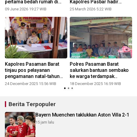
pertama bedah rumah di
Kapolres Pasbar hadir
Kecamatan Kinali
langsung pantau objek
09 June 2026 19:27 WIB
25 March 2026 5:22 WIB
wisata Pantai Sasak
Kapolres Pasaman Barat
Polres Pasaman Barat
tinjau pos pelayanan
salurkan bantuan sembako
pengamanan natal-tahun
ke warga terdampak
baru
bencana di dua kecamatan
24 December 2025 15:56 WIB
18 December 2025 16:59 WIB
hasil dari motocross piala
kapolres
Berita Terpopuler
Bayern Muenchen taklukkan Aston Villa 2-1
15 jam lalu