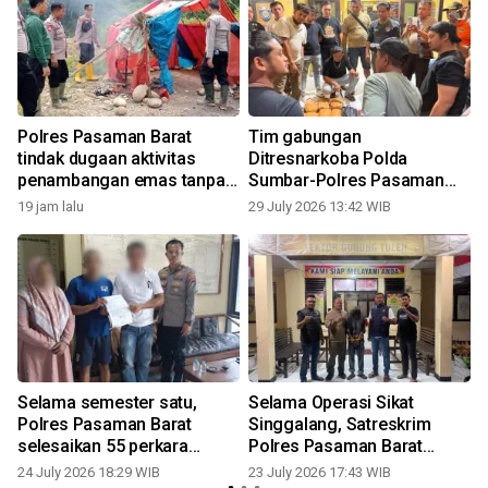
Polres Pasaman Barat
Tim gabungan
tindak dugaan aktivitas
Ditresnarkoba Polda
penambangan emas tanpa
Sumbar-Polres Pasaman
izin
Barat gagalkan peredaran
19 jam lalu
29 July 2026 13:42 WIB
2
puluhan paket ganja
Selama semester satu,
Selama Operasi Sikat
Polres Pasaman Barat
Singgalang, Satreskrim
selesaikan 55 perkara
Polres Pasaman Barat
melalui restorative justice
ungkap tujuh kasus tindak
24 July 2026 18:29 WIB
23 July 2026 17:43 WIB