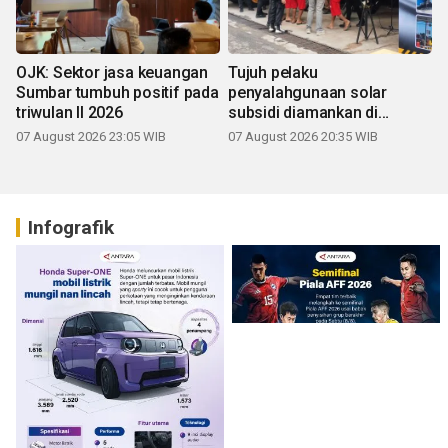
OJK: Sektor jasa keuangan
Tujuh pelaku
Sumbar tumbuh positif pada
penyalahgunaan solar
triwulan II 2026
subsidi diamankan di
Sumbar
07 August 2026 23:05 WIB
07 August 2026 20:35 WIB
Infografik