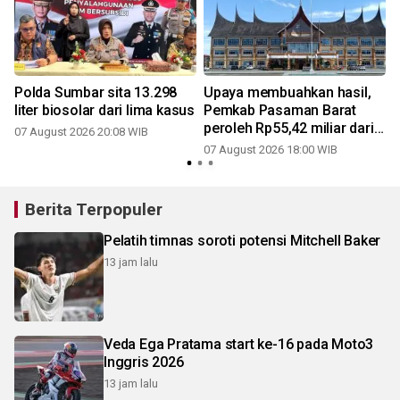
Polda Sumbar sita 13.298
Upaya membuahkan hasil,
liter biosolar dari lima kasus
Pemkab Pasaman Barat
peroleh Rp55,42 miliar dari
07 August 2026 20:08 WIB
pemerintah pusat untuk
07 August 2026 18:00 WIB
tambahan penggajian ASN
Berita Terpopuler
Pelatih timnas soroti potensi Mitchell Baker
13 jam lalu
Veda Ega Pratama start ke-16 pada Moto3
Inggris 2026
13 jam lalu