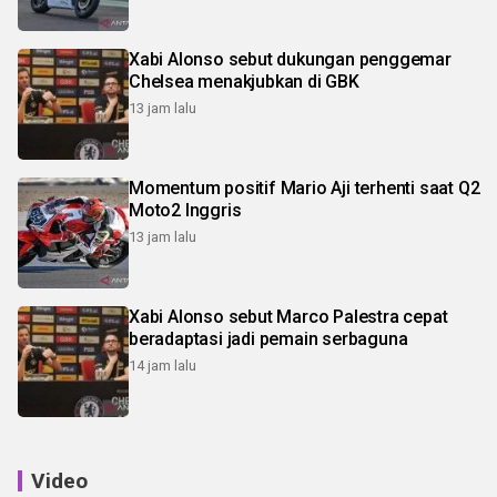
Xabi Alonso sebut dukungan penggemar
Chelsea menakjubkan di GBK
13 jam lalu
Momentum positif Mario Aji terhenti saat Q2
Moto2 Inggris
13 jam lalu
Xabi Alonso sebut Marco Palestra cepat
beradaptasi jadi pemain serbaguna
14 jam lalu
Video