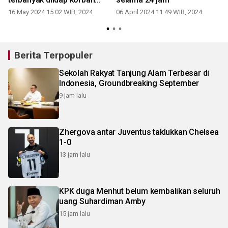
banjir lahar dingin
16 May 2024 15:02 WIB, 2024
06 April 2024 11:49 WIB, 2024
Berita Terpopuler
Sekolah Rakyat Tanjung Alam Terbesar di
Indonesia, Groundbreaking September
9 jam lalu
Zhergova antar Juventus taklukkan Chelsea
1-0
13 jam lalu
KPK duga Menhut belum kembalikan seluruh
uang Suhardiman Amby
15 jam lalu