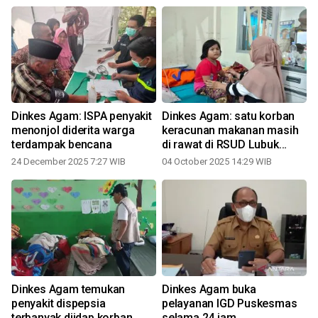
Dinkes Agam: ISPA penyakit
Dinkes Agam: satu korban
menonjol diderita warga
keracunan makanan masih
terdampak bencana
di rawat di RSUD Lubuk
Basung
24 December 2025 7:27 WIB
04 October 2025 14:29 WIB
Dinkes Agam temukan
Dinkes Agam buka
T
penyakit dispepsia
pelayanan IGD Puskesmas
terbanyak diidap korban
selama 24 jam