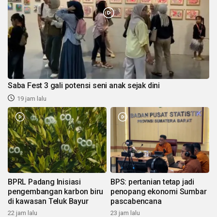
Saba Fest 3 gali potensi seni anak sejak dini
19 jam lalu
BPRL Padang Inisiasi
BPS: pertanian tetap jadi
pengembangan karbon biru
penopang ekonomi Sumbar
di kawasan Teluk Bayur
pascabencana
22 jam lalu
23 jam lalu