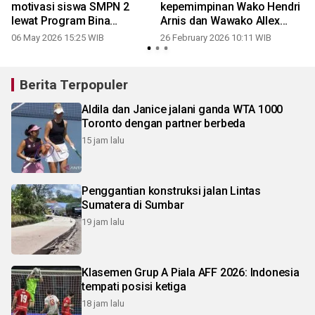
motivasi siswa SMPN 2
kepemimpinan Wako Hendri
lewat Program Bina
Arnis dan Wawako Allex
Karakter
Saputra
06 May 2026 15:25 WIB
26 February 2026 10:11 WIB
Berita Terpopuler
Aldila dan Janice jalani ganda WTA 1000
Toronto dengan partner berbeda
15 jam lalu
Penggantian konstruksi jalan Lintas
Sumatera di Sumbar
19 jam lalu
Klasemen Grup A Piala AFF 2026: Indonesia
tempati posisi ketiga
18 jam lalu