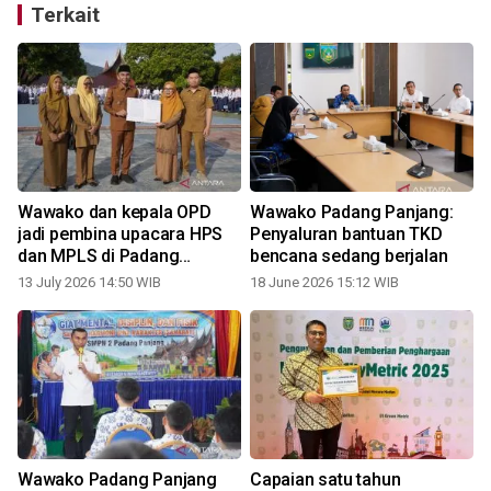
Terkait
Wawako dan kepala OPD
Wawako Padang Panjang:
jadi pembina upacara HPS
Penyaluran bantuan TKD
dan MPLS di Padang
bencana sedang berjalan
Panjang
13 July 2026 14:50 WIB
18 June 2026 15:12 WIB
Wawako Padang Panjang
Capaian satu tahun