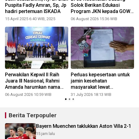
Puspita Fadly Amran, Sp, Jp
Solok Berikan Edukasi
hadiri pertemuan ISKADA
Program JKN kepada GOW
Kota Solok
15 April 2025 6:40 WIB, 2025
06 August 2026 15:36 WIB
2
Perwakilan Kepwil II Raih
Perluas kepesertaan untuk
Juara III Nasional, Rahmi
jamin kesehatan
Amanda harumkan nama
masyarakat lewat
Solok Selatan pada Final
"badoncek"
06 August 2026 10:59 WIB
31 July 2026 18:13 WIB
2
Cerdas Cermat Kolaborasi
Berita Terpopuler
Bayern Muenchen taklukkan Aston Villa 2-1
15 jam lalu