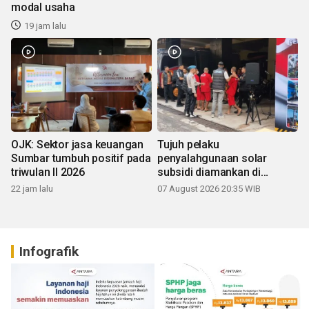
modal usaha
19 jam lalu
OJK: Sektor jasa keuangan
Tujuh pelaku
Sumbar tumbuh positif pada
penyalahgunaan solar
triwulan II 2026
subsidi diamankan di
Sumbar
22 jam lalu
07 August 2026 20:35 WIB
Infografik