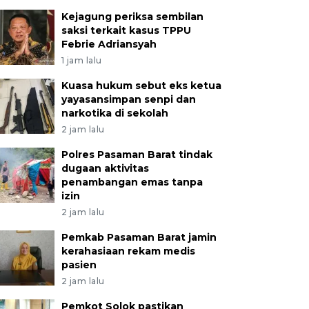
Kejagung periksa sembilan
saksi terkait kasus TPPU
Febrie Adriansyah
1 jam lalu
Kuasa hukum sebut eks ketua
yayasansimpan senpi dan
narkotika di sekolah
2 jam lalu
Polres Pasaman Barat tindak
dugaan aktivitas
penambangan emas tanpa
izin
2 jam lalu
Pemkab Pasaman Barat jamin
kerahasiaan rekam medis
pasien
2 jam lalu
Pemkot Solok pastikan