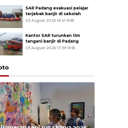
SAR Padang evakuasi pelajar
terjebak banjir di sekolah
03 August 2026 18:41 WIB
Kantor SAR turunkan tim
tangani banjir di Padang
03 August 2026 17:39 WIB
oto
Pameran seni rupa karya anak
Dampak b