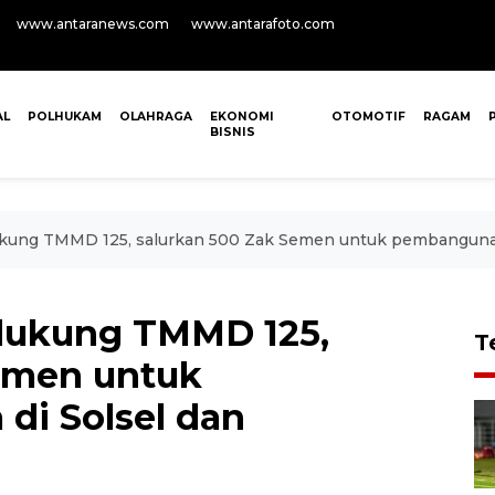
www.antaranews.com
www.antarafoto.com
AL
POLHUKAM
OLAHRAGA
EKONOMI
OTOMOTIF
RAGAM
BISNIS
ung TMMD 125, salurkan 500 Zak Semen untuk pembangunan
dukung TMMD 125,
T
emen untuk
di Solsel dan