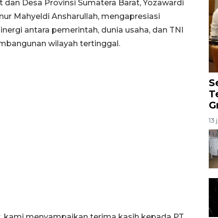
dan Desa Provinsi Sumatera Barat, Yozawardi
nur Mahyeldi Ansharullah, mengapresiasi
nergi antara pemerintah, dunia usaha, dan TNI
bangunan wilayah tertinggal.
S
T
G
13 
r, kami menyampaikan terima kasih kepada PT