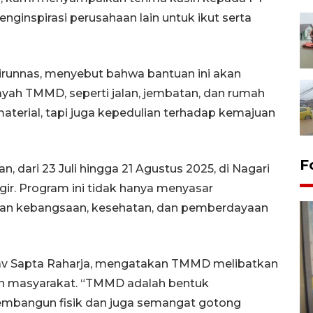
ginspirasi perusahaan lain untuk ikut serta
airunnas, menyebut bahwa bantuan ini akan
yah TMMD, seperti jalan, jembatan, dan rumah
aterial, tapi juga kepedulian terhadap kemajuan
F
 dari 23 Juli hingga 21 Agustus 2025, di Nagari
ir. Program ini tidak hanya menyasar
uhan kebangsaan, kesehatan, dan pemberdayaan
av Sapta Raharja, mengatakan TMMD melibatkan
 dan masyarakat. “TMMD adalah bentuk
Penyelesaian pembentukan
embangun fisik dan juga semangat gotong
Kopdes Merah Putih di