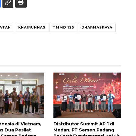
LATAN
KHAIRUNNAS
TMMD 125
DHARMASRAYA
onesia di Vietnam,
Distributor Summit AP 1 di
as Dua Pesilat
Medan, PT Semen Padang
T Semen Padang
Perkuat Fundamental untuk