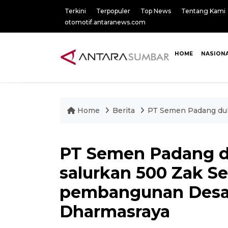
Terkini
Terpopuler
Top News
Tentang Kami
otomotif.antaranews.com
HOME
NASION
Home
Berita
PT Semen Padang duk
PT Semen Padang 
salurkan 500 Zak S
pembangunan Desa 
Dharmasraya