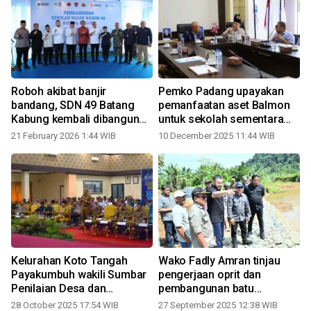
Roboh akibat banjir
Pemko Padang upayakan
t
bandang, SDN 49 Batang
pemanfaatan aset Balmon
Kabung kembali dibangun
untuk sekolah sementara
dengan TJSL PT Inalum
bagi Siswa SDN 49 Batang
21 February 2026 1:44 WIB
10 December 2025 11:44 WIB
Kabung
Kelurahan Koto Tangah
Wako Fadly Amran tinjau
Payakumbuh wakili Sumbar
pengerjaan oprit dan
Penilaian Desa dan
pembangunan batu
Kelurahan Award 2025
beronjong di Koto Tangah
28 October 2025 17:54 WIB
27 September 2025 12:38 WIB